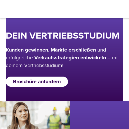
Filter
DEIN
VERTRIEBSSTUDIUM
Abschluss
Kunden
gewinnen
,
Märkte
erschließen
und
erfolgreiche
Verkaufsstrategien
entwickeln
– mit
Bachelor
deinem Vertriebsstudium!
Master
Broschüre anfordern
MBA
Prep
Campus