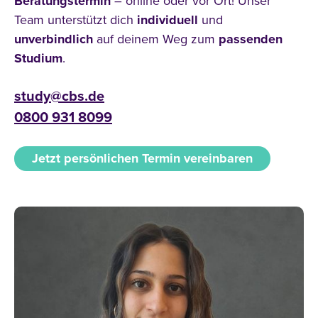
Beratungstermin
– online oder vor Ort! Unser
Team unterstützt dich
individuell
und
unverbindlich
auf deinem Weg zum
passenden
Studium
.
study@cbs.de
0800 931 8099
Jetzt persönlichen Termin vereinbaren