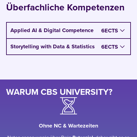
marketing and branding as key drivers of customer
Überfachliche Kompetenzen
value
Explore the impact of marketing and branding on
customer loyalty, profitability, and sustained
Applied AI & Digital Competence
6
ECTS
growth
Storytelling with Data & Statistics
6
ECTS
WARUM CBS UNIVERSITY?
Ohne NC & Wartezeiten