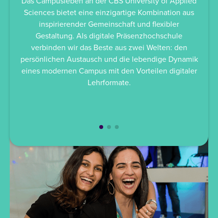
Das Campusleben an der CBS University of Applied
St
Sciences bietet eine einzigartige Kombination aus
Ev
inspirierender Gemeinschaft und flexibler
dazu
Gestaltung. Als digitale Präsenzhochschule
verbinden wir das Beste aus zwei Welten: den
Au
persönlichen Austausch und die lebendige Dynamik
währ
eines modernen Campus mit den Vorteilen digitaler
Lehrformate.