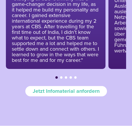
Untern
game-changer decision in my life, as
Auslan
it helped me build my personality and
auslebe
career. I gained extensive
Netzwer
international experience during my 2
Arbeitg
years at CBS. After travelling for the
sowie M
first time out of India, I didn’t know
über se
what to expect, but the CBS team
gemein
supported me a lot and helped me to
Führung
settle down and connect with others. I
wertvol
learned to grow in the ways that were
best for me and for my career."
Jetzt Infomaterial anfordern