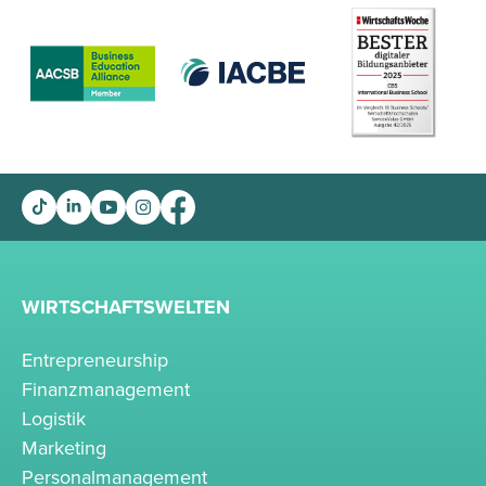
WIRTSCHAFTSWELTEN
Entrepreneurship
Finanzmanagement
Logistik
Marketing
Personalmanagement