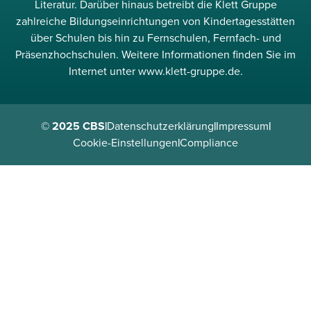
Literatur. Darüber hinaus betreibt die Klett Gruppe
zahlreiche Bildungseinrichtungen von Kindertagesstätten
über Schulen bis hin zu Fernschulen, Fernfach- und
Präsenzhochschulen. Weitere Informationen finden Sie im
Internet unter www.klett-gruppe.de.
© 2025 CBS
|
Datenschutzerklärung
|
Impressum
|
Cookie-Einstellungen
|
Compliance