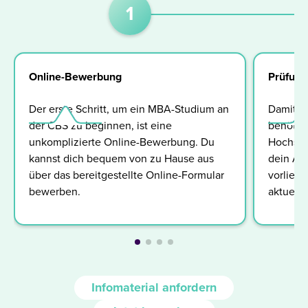
1
Online-Bewerbung
Prüfung
Der erste Schritt, um ein MBA-Studium an
Damit d
der CBS zu beginnen, ist eine
benötig
unkomplizierte Online-Bewerbung. Du
Hochsch
kannst dich bequem von zu Hause aus
dein Ab
über das bereitgestellte Online-Formular
vorliegt
bewerben.
aktuells
Infomaterial anfordern