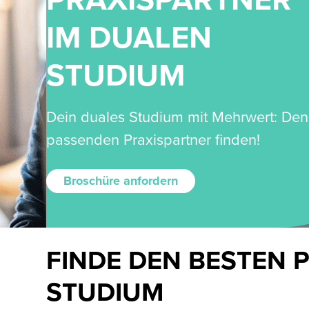
PRAXISPARTNER
IM DUALEN
STUDIUM
Dein duales Studium mit Mehrwert: Den
passenden Praxispartner finden!
Broschüre anfordern
FINDE DEN BESTEN 
STUDIUM