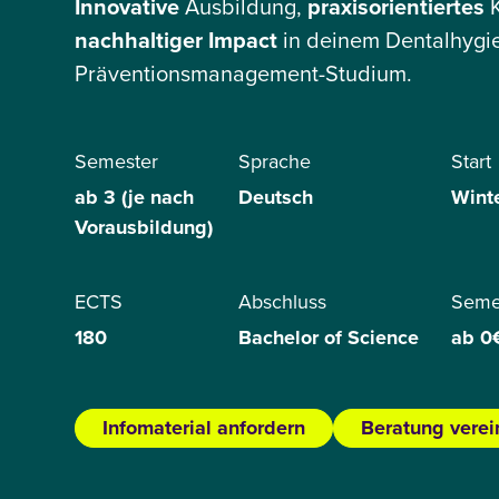
Innovative
Ausbildung,
praxisorientiertes
K
nachhaltiger
Impact
in deinem Dentalhygi
Präventionsmanagement-Studium.
Semester
Sprache
Start
ab 3 (je nach
Deutsch
Wint
Vorausbildung)
ECTS
Abschluss
Seme
180
Bachelor of Science
ab 0
Infomaterial anfordern
Beratung vere