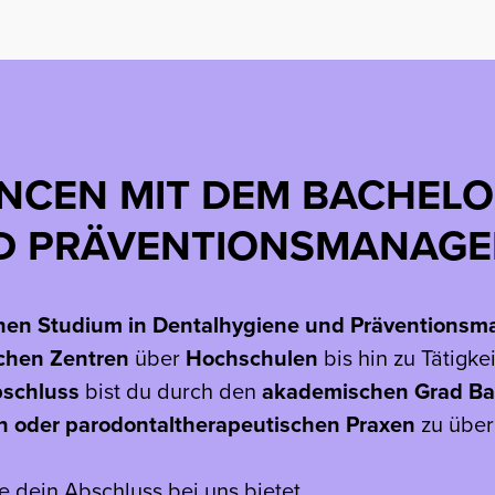
NCEN MIT DEM BACHELO
ND PRÄVENTIONSMANAG
en Studium in Dentalhygiene und Präventionsm
chen Zentren
über
Hochschulen
bis hin zu Tätigke
schluss
bist du durch den
akademischen Grad Bac
en oder parodontaltherapeutischen Praxen
zu übe
e dein Abschluss bei uns bietet.