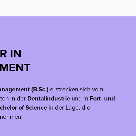
R IN
EMENT
anagement (B.Sc.)
erstrecken sich vom
iten in der
Dentalindustrie
und in
Fort- und
helor of Science
in der Lage, die
rnehmen.