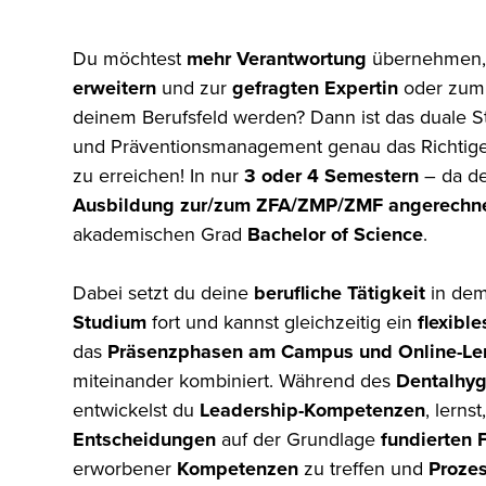
Du möchtest
mehr Verantwortung
übernehmen,
erweitern
und zur
gefragten Expertin
oder zu
deinem Berufsfeld werden? Dann ist das duale 
und Präventionsmanagement genau das Richtige 
zu erreichen! In nur
3 oder 4 Semestern
– da d
Ausbildung zur/zum ZFA/ZMP/ZMF angerechne
akademischen Grad
Bachelor of Science
.
Dabei setzt du deine
berufliche Tätigkeit
in de
Studium
fort und kannst gleichzeitig ein
flexibl
das
Präsenzphasen am Campus und Online-Le
miteinander kombiniert. Während des
Dentalhyg
entwickelst du
Leadership-Kompetenzen
, lernst
Entscheidungen
auf der Grundlage
fundierten
erworbener
Kompetenzen
zu treffen und
Prozes