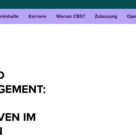
eninhalte
Karriere
Warum CBS?
Zulassung
Ope
D
GEMENT:
VEN IM
EN