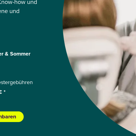
now-how und
ene und
er & Sommer
stergebühren
€ *
inbaren