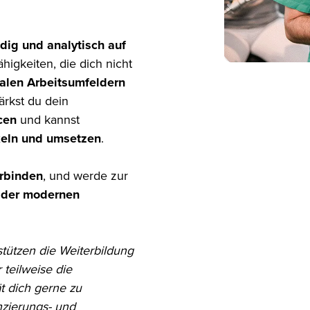
dig und analytisch auf
higkeiten, die dich nicht
nalen Arbeitsumfeldern
ärkst du dein
cen
und kannst
keln und umsetzen
.
erbinden
, und werde zur
n der modernen
stützen die Weiterbildung
teilweise die
t dich gerne zu
zierungs- und