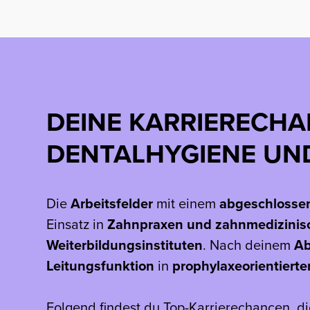
DEINE KARRIERECHA
DENTALHYGIENE U
Die
Arbeitsfelder
mit einem
abgeschlossen
Einsatz in
Zahnpraxen und zahnmedizinis
Weiterbildungsinstituten
. Nach deinem
Ab
Leitungsfunktion
in
prophylaxeorientiert
Folgend findest du Top-Karrierechancen, di