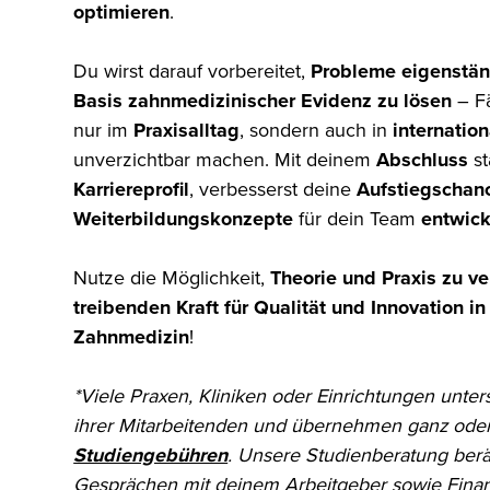
optimieren
.
Du wirst darauf vorbereitet,
Probleme eigenstän
Basis zahnmedizinischer Evidenz zu lösen
– Fä
nur im
Praxisalltag
, sondern auch in
internatio
unverzichtbar machen. Mit deinem
Abschluss
st
Karriereprofil
, verbesserst deine
Aufstiegschan
Weiterbildungskonzepte
für dein Team
entwic
Nutze die Möglichkeit,
Theorie und Praxis zu v
treibenden Kraft für Qualität und Innovation i
Zahnmedizin
!
*Viele Praxen, Kliniken oder Einrichtungen unter
ihrer Mitarbeitenden und übernehmen ganz oder 
Studiengebühren
. Unsere Studienberatung berä
Gesprächen mit deinem Arbeitgeber sowie Finan