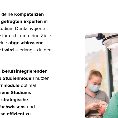
 deine
Kompetenzen
m
gefragten Experten
in
Studium Dentalhygiene
für dich, um deine Ziele
eine
abgeschlossene
t wird
– erlangst du den
m
berufsintegrierenden
es Studienmodell
nutzen,
rnmodule
optimal
iene Studiums
,
strategische
 Fachwissens
und
se effizient zu