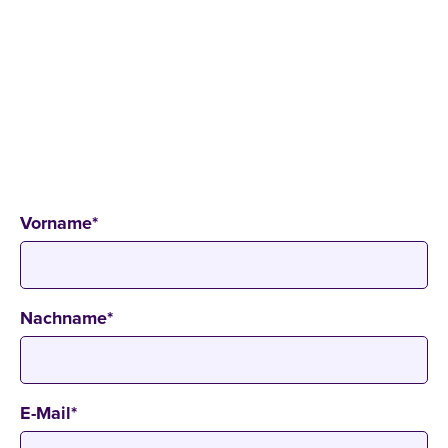
OPEN CAMPUS NIGHT
09
.
12
.
2026
17:30 - 20:00 Uhr
Campus Hamburg
Ludwig-Erhard-Straße 18, 20459 Hamburg
Vorname
*
Nachname
*
E-Mail
*