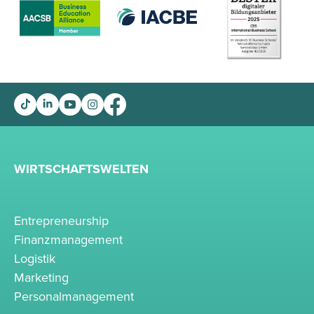
WIRTSCHAFTSWELTEN
Entrepreneurship
Finanzmanagement
Logistik
Marketing
Personalmanagement