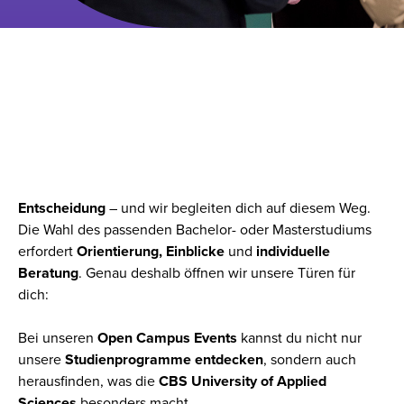
DEIN TRAUMSTUDIUM
BEGINNT HIER: MELDE DICH
ZUR OPEN CAMPUS NIGHT AN!
Ein
Studienstart
ist eine
richtungsweisende
Entscheidung
– und wir begleiten dich auf diesem Weg.
Die Wahl des passenden Bachelor- oder Masterstudiums
erfordert
Orientierung, Einblicke
und
individuelle
Beratung
. Genau deshalb öffnen wir unsere Türen für
dich:
Bei unseren
Open Campus Events
kannst du nicht nur
unsere
Studienprogramme entdecken
, sondern auch
herausfinden, was die
CBS University of Applied
Sciences
besonders macht.