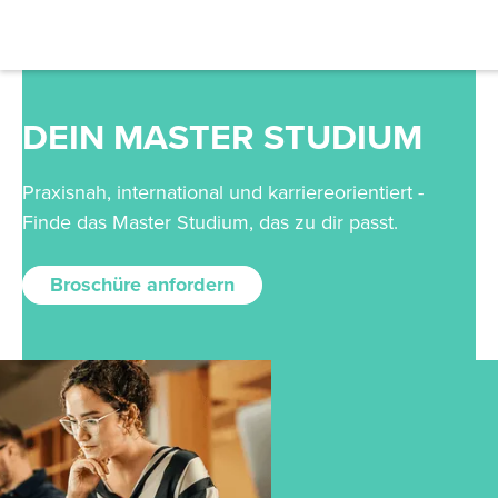
Filter
DEIN MASTER STUDIUM
Abschluss
Praxisnah, international und karriereorientiert -
Finde das Master Studium, das zu dir passt.
Bachelor
Master
Broschüre anfordern
MBA
Prep
Campus