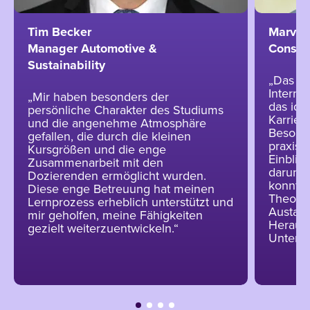
Tim Becker
Marvin
Manager Automotive &
Consul
Sustainability
„Das S
Interna
„Mir haben besonders der
das ide
persönliche Charakter des Studiums
Karrier
und die angenehme Atmosphäre
Besonde
gefallen, die durch die kleinen
praxisn
Kursgrößen und die enge
Einblic
Zusammenarbeit mit den
darunte
Dozierenden ermöglicht wurden.
konnten
Diese enge Betreuung hat meinen
Theorie
Lernprozess erheblich unterstützt und
Austaus
mir geholfen, meine Fähigkeiten
Herausf
gezielt weiterzuentwickeln.“
Unterne