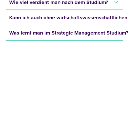
Wie viel verdient man nach dem Studium?
Kann ich auch ohne wirtschaftswissenschaftlichen
Was lernt man im Strategic Management Studium? 
JETZT INFOMATERIAL
ANFORDERN!
Hole dir kostenlos und unverbindlich unser
Infomaterial und erfahre mehr über:
Zulassungsvoraussetzungen