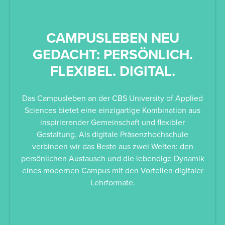
CAMPUSLEBEN NEU
G
GEDACHT: PERSÖNLICH.
FLEXIBEL. DIGITAL.
Das Campusleben an der CBS University of Applied
St
Sciences bietet eine einzigartige Kombination aus
Ev
inspirierender Gemeinschaft und flexibler
dazu
Gestaltung. Als digitale Präsenzhochschule
verbinden wir das Beste aus zwei Welten: den
Au
persönlichen Austausch und die lebendige Dynamik
währ
eines modernen Campus mit den Vorteilen digitaler
Lehrformate.