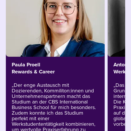
Paula Proell
Antoni
Rewards & Career
Werkst
„Der enge Austausch mit
„Das St
Dozierenden, Kommiliton:innen und
Grundla
Unternehmenspartnern macht das
interna
Studium an der CBS International
Die Kom
Business School für mich besonders.
Praxis 
Zudem konnte ich das Studium
auf die
perfekt mit einer
globale
Werkstudententätigkeit kombinieren,
vorberei
um wertvolle Praxiserfahrung zu