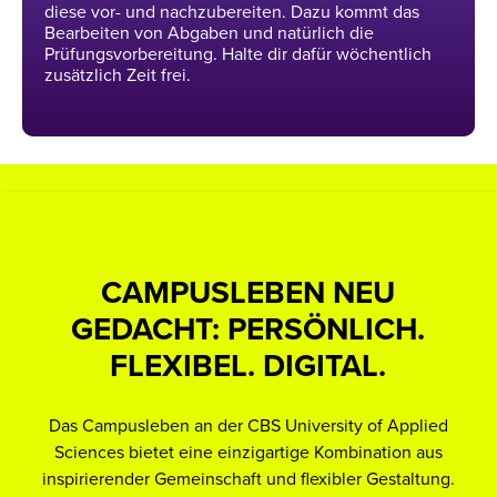
diese vor- und nachzubereiten. Dazu kommt das
Bearbeiten von Abgaben und natürlich die
Prüfungsvorbereitung. Halte dir dafür wöchentlich
zusätzlich Zeit frei.
CAMPUSLEBEN NEU
GEDACHT: PERSÖNLICH.
FLEXIBEL. DIGITAL.
Vi
Das Campusleben an der CBS University of Applied
u
Sciences bietet eine einzigartige Kombination aus
inspirierender Gemeinschaft und flexibler Gestaltung.