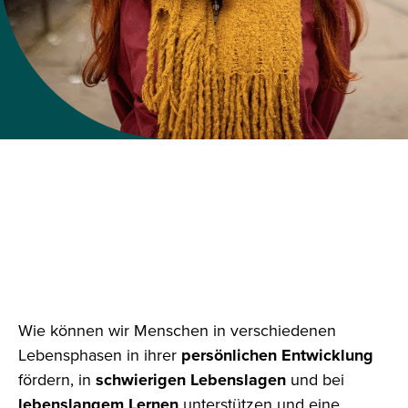
STUDIUM
SOZIALE ARBEIT
UND PÄDAGOGIK: WERDE
AKTIVER TEIL EINER
GERECHTEREN WELT
Wie können wir Menschen in verschiedenen
Lebensphasen in ihrer
persönlichen Entwicklung
fördern, in
schwierigen Lebenslagen
und bei
lebenslangem Lernen
unterstützen und eine