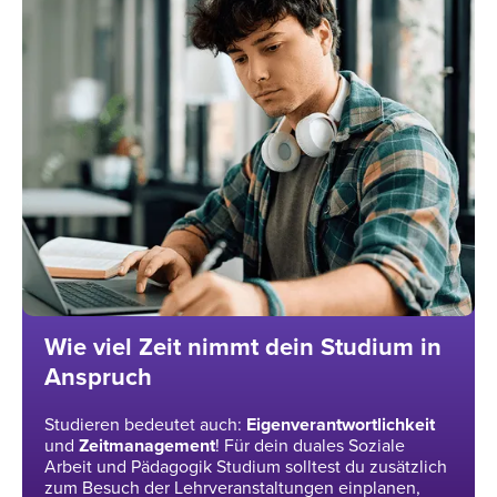
Wie viel Zeit nimmt dein Studium in
Anspruch
Studieren bedeutet auch:
Eigenverantwortlichkeit
und
Zeitmanagement
! Für dein duales Soziale
Arbeit und Pädagogik Studium solltest du zusätzlich
zum Besuch der Lehrveranstaltungen einplanen,