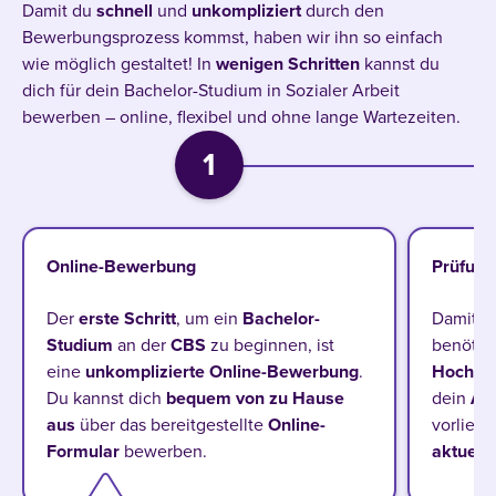
Damit du
schnell
und
unkompliziert
durch den
Bewerbungsprozess kommst, haben wir ihn so einfach
wie möglich gestaltet! In
wenigen
Schritten
kannst du
dich für dein Bachelor-Studium in Sozialer Arbeit
bewerben – online, flexibel und ohne lange Wartezeiten.
1
Online-Bewerbung
Prüfung
Der
erste Schritt
, um ein
Bachelor-
Damit d
Studium
an der
CBS
zu beginnen, ist
benötig
eine
unkomplizierte Online-Bewerbung
.
Hochsc
Du kannst dich
bequem von zu Hause
dein
Ab
aus
über das bereitgestellte
Online-
vorliegt
Formular
bewerben.
aktuell