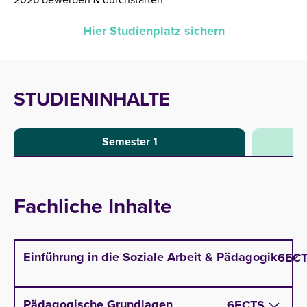
Hier Studienplatz sichern
STUDIENINHALTE
Semester 1
Fachliche Inhalte
Einführung in die Soziale Arbeit & Pädagogik
6
EC
Geschichte der Sozialen Arbeit und Pädagogik:
Pädagogische Grundlagen
6
ECTS