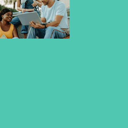
GESTALTE DEINE ZUKUNFT.
MIT SICHERHEIT UND SINN.
Du möchtest ein Studium, das nicht nur Wissen
vermittelt, sondern dich gezielt auf deine
berufliche