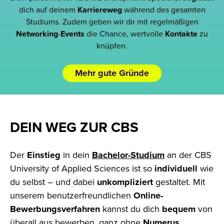
dich auf deinem
Karriereweg
während des gesamten
Studiums. Zudem geben wir dir mit regelmäßigen
Networking
-
Events
die Chance, wertvolle
Kontakte
zu
knüpfen.
Mehr gute Gründe
DEIN WEG ZUR CBS
Der
Einstieg
in dein
Bachelor-Studium
an der CBS
University of Applied Sciences ist so
individuell
wie
du selbst – und dabei
unkompliziert
gestaltet. Mit
unserem benutzerfreundlichen
Online-
Bewerbungsverfahren
kannst du dich
bequem
von
überall
aus bewerben, ganz ohne
Numerus