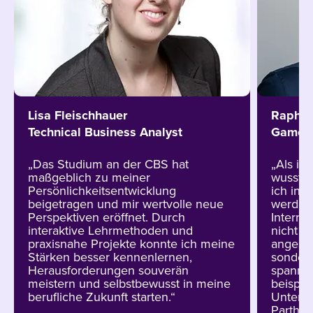
Lisa Fleischhauer
Raphae
Technical Business Analyst
Game D
„Das Studium an der CBS hat
„Als i
maßgeblich zu meiner
wusste 
Persönlichkeitsentwicklung
ich in 
beigetragen und mir wertvolle neue
werde.
Perspektiven eröffnet. Durch
Interna
interaktive Lehrmethoden und
nicht n
praxisnahe Projekte konnte ich meine
angestr
Stärken besser kennenlernen,
sondern
Herausforderungen souverän
spannen
meistern und selbstbewusst in meine
beispie
berufliche Zukunft starten.“
Untern
Parthen