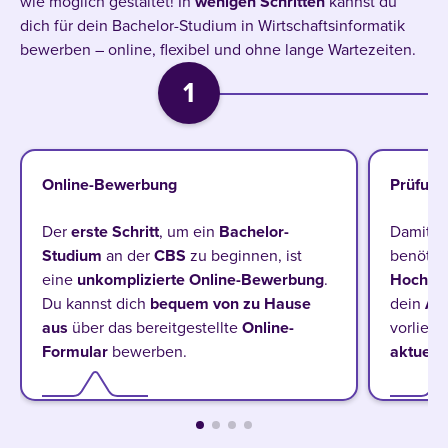
wie möglich gestaltet! In
wenigen
Schritten
kannst du
dich für dein Bachelor-Studium in Wirtschaftsinformatik
bewerben – online, flexibel und ohne lange Wartezeiten.
1
Online-Bewerbung
Prüfung
Der
erste Schritt
, um ein
Bachelor-
Damit d
Studium
an der
CBS
zu beginnen, ist
benötig
eine
unkomplizierte Online-Bewerbung
.
Hochsc
Du kannst dich
bequem von zu Hause
dein
Ab
aus
über das bereitgestellte
Online-
vorliegt
Formular
bewerben.
aktuell