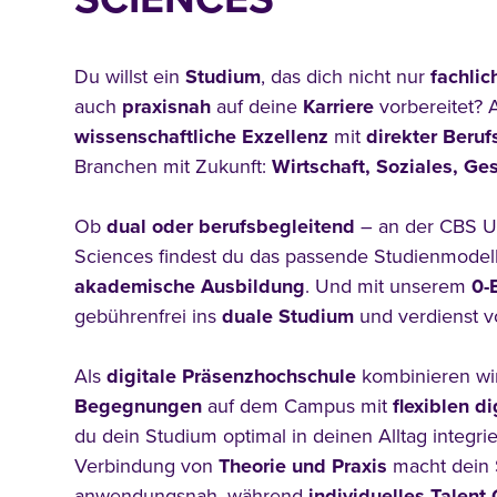
Du willst ein
Studium
, das dich nicht nur
fachlic
auch
praxisnah
auf deine
Karriere
vorbereitet? 
wissenschaftliche Exzellenz
mit
direkter Beruf
Branchen mit Zukunft:
Wirtschaft, Soziales, G
Ob
dual oder berufsbegleitend
– an der CBS Un
Sciences findest du das passende Studienmodell
akademische Ausbildung
. Und mit unserem
0-
gebührenfrei ins
duale Studium
und verdienst v
Als
digitale Präsenzhochschule
kombinieren w
Begegnungen
auf dem Campus mit
flexiblen d
du dein Studium optimal in deinen Alltag integri
Verbindung von
Theorie und Praxis
macht dein 
anwendungsnah, während
individuelles Talent