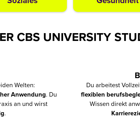
Soziales
Gesundheit
ER CBS UNIVERSITY STU
B
eiden Welten:
Du arbeitest Vollzei
cher
Anwendung
. Du
flexiblen berufsbeg
raxis an und wirst
Wissen direkt anw
ig
.
Karrierezi