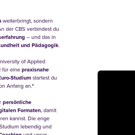
h
weiterbringt, sondern
An der CBS verbindest du
serfahrung
– und das in
esundheit und Pädagogik
.
iversity of Applied
 für eine
praxisnahe
Euro-Studium
startest du
on Anfang an.
*
ir
persönliche
igitalen Formaten
, damit
eren kannst. Die enge
Studium lebendig und
-Coaching
und unser