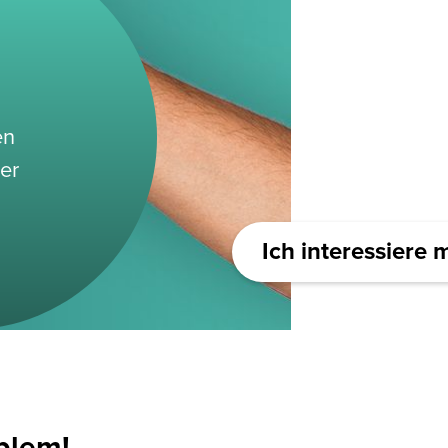
en
der
Ich interessiere m
blem!