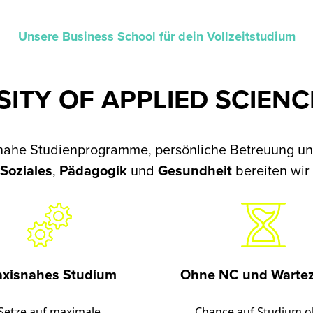
Unsere Business School für dein Vollzeitstudium
ITY OF APPLIED SCIENC
xisnahe Studienprogramme, persönliche Betreuung u
,
Soziales
,
Pädagogik
und
Gesundheit
bereiten wir 
axisnahes Studium
Ohne NC und Wartez
Setze auf maximale
Chance auf Studium 