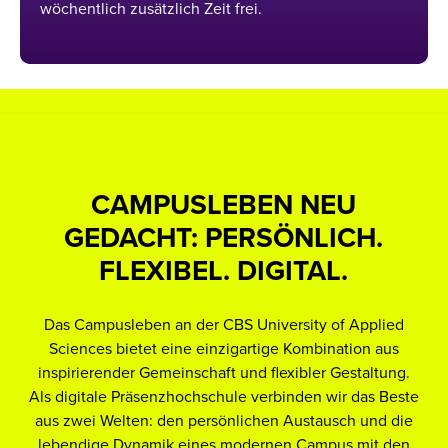
wöchentlich zusätzlich Zeit frei.
CAMPUSLEBEN NEU
GEDACHT: PERSÖNLICH.
FLEXIBEL. DIGITAL.
Vi
Das Campusleben an der CBS University of Applied
u
Sciences bietet eine einzigartige Kombination aus
inspirierender Gemeinschaft und flexibler Gestaltung.
Als digitale Präsenzhochschule verbinden wir das Beste
A
aus zwei Welten: den persönlichen Austausch und die
lebendige Dynamik eines modernen Campus mit den