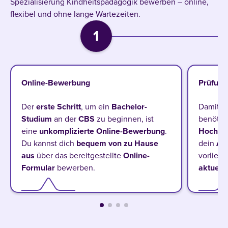
Spezialisierung Kindheitspädagogik bewerben – online,
flexibel und ohne lange Wartezeiten.
1
Online-Bewerbung
Prüfung
Der
erste Schritt
, um ein
Bachelor-
Damit d
Studium
an der
CBS
zu beginnen, ist
benötig
eine
unkomplizierte Online-Bewerbung
.
Hochsc
Du kannst dich
bequem von zu Hause
dein
Ab
aus
über das bereitgestellte
Online-
vorliegt
Formular
bewerben.
aktuell