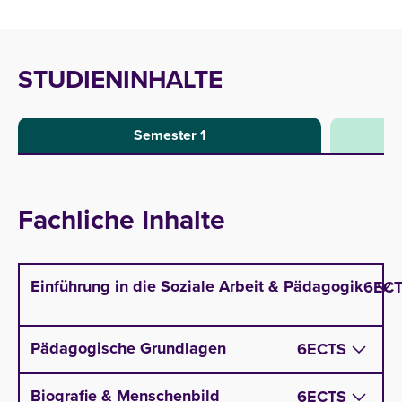
STUDIENINHALTE
Semester 1
Fachliche Inhalte
Einführung in die Soziale Arbeit & Pädagogik
6
EC
Geschichte der Sozialen Arbeit und Pädagogik:
Pädagogische Grundlagen
6
ECTS
Geschichte; Klassiker:innen; Verhältnis von
Theorie und Praxis
Biografie & Menschenbild
6
ECTS