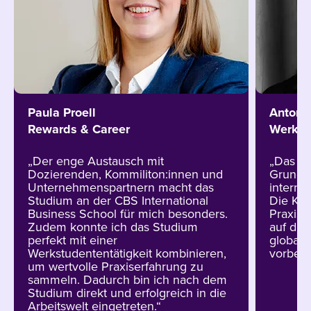
Paula Proell
Antoni
Rewards & Career
Werkst
„Der enge Austausch mit
„Das St
Dozierenden, Kommiliton:innen und
Grundla
Unternehmenspartnern macht das
interna
Studium an der CBS International
Die Kom
Business School für mich besonders.
Praxis 
Zudem konnte ich das Studium
auf die
perfekt mit einer
globale
Werkstudententätigkeit kombinieren,
vorberei
um wertvolle Praxiserfahrung zu
sammeln. Dadurch bin ich nach dem
Studium direkt und erfolgreich in die
Arbeitswelt eingetreten.“