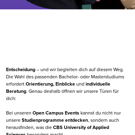
DEIN TRAUMSTUDIUM
BEGINNT HIER: MELDE DICH
ZUM OPEN CAMPUS DAY AN!
Ein
Studienstart
ist eine
richtungsweisende
Entscheidung
– und wir begleiten dich auf diesem Weg.
Die Wahl des passenden Bachelor- oder Masterstudiums
erfordert
Orientierung, Einblicke
und
individuelle
Beratung
. Genau deshalb öffnen wir unsere Türen für
dich:
Bei unseren
Open Campus Events
kannst du nicht nur
unsere
Studienprogramme entdecken
, sondern auch
herausfinden, was die
CBS University of Applied
Sciences
besonders macht.