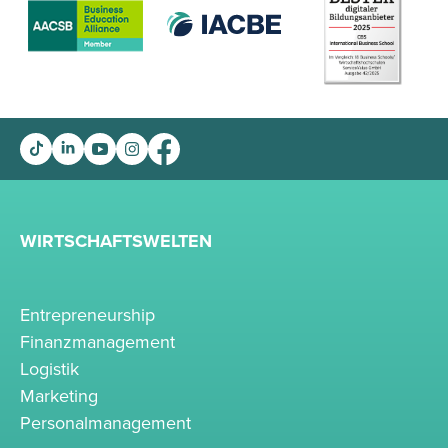
WIRTSCHAFTSWELTEN
Entrepreneurship
Finanzmanagement
Logistik
Marketing
Personalmanagement