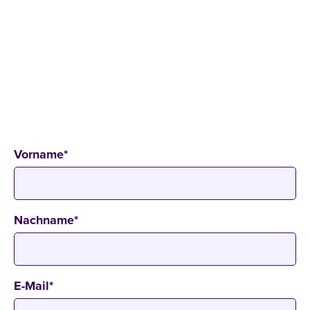
OPEN CAMPUS DAY
25
.
07
.
2026
11:00 - 14:00 Uhr
Campus Mainz
Große Bleiche 15, 55116 Mainz
Vorname
*
Nachname
*
E-Mail
*