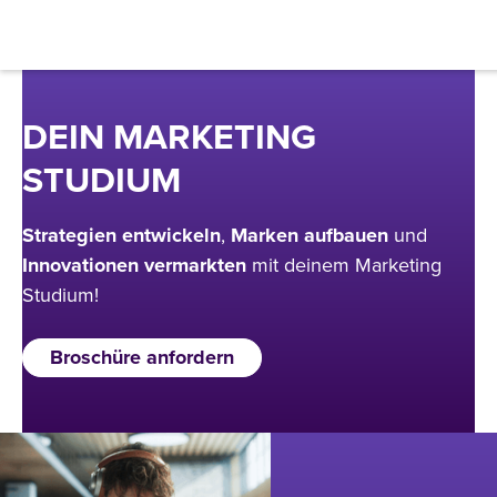
Filter
DEIN MARKETING
Abschluss
STUDIUM
Bachelor
Strategien
entwickeln
,
Marken
aufbauen
und
Innovationen
vermarkten
mit deinem Marketing
Master
Studium!
MBA
Broschüre anfordern
Prep
Campus