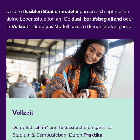
Unsere
flexiblen
Studienmodelle
passen sich optimal an
deine Lebenssituation an. Ob
dual
,
berufsbegleitend
oder
in
Vollzeit
– finde das Modell, das zu deinen Zielen passt​.
Vollzeit
Du gehst „
all-in
“ und fokussierst dich ganz auf
Studium & Campusleben. Durch
Praktika
,