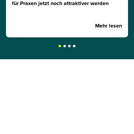
für Praxen jetzt noch attraktiver werden
Mehr lesen
JETZT INFOMATERIAL
ANFORDERN!
Hole dir kostenlos und unverbindlich unser
Infomaterial und erfahre mehr über:
Zulassungsvoraussetzungen