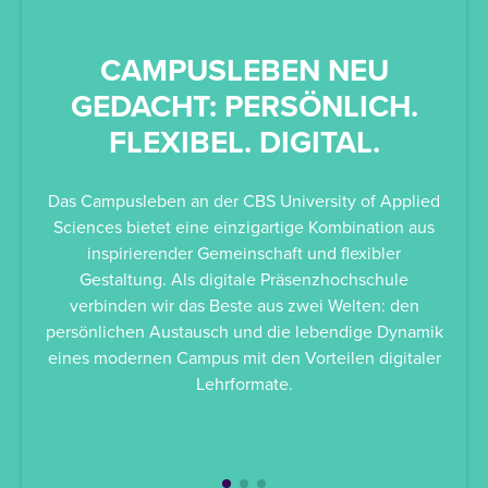
CAMPUSLEBEN NEU
G
GEDACHT: PERSÖNLICH.
FLEXIBEL. DIGITAL.
Das Campusleben an der CBS University of Applied
St
Sciences bietet eine einzigartige Kombination aus
Ev
inspirierender Gemeinschaft und flexibler
dazu
Gestaltung. Als digitale Präsenzhochschule
verbinden wir das Beste aus zwei Welten: den
Au
persönlichen Austausch und die lebendige Dynamik
währ
eines modernen Campus mit den Vorteilen digitaler
Lehrformate.