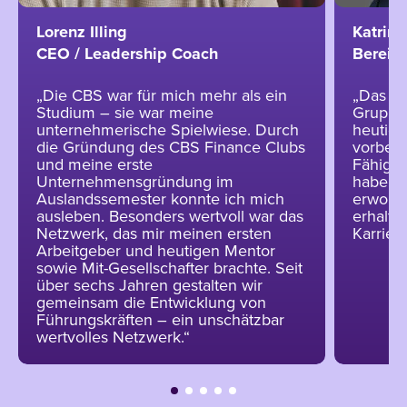
Lorenz Illing
Katrin 
CEO / Leadership Coach
Bereich
„Die CBS war für mich mehr als ein
„Das pr
Studium – sie war meine
Gruppen
unternehmerische Spielwiese. Durch
heutige
die Gründung des CBS Finance Clubs
vorbere
und meine erste
Fähigke
Unternehmensgründung im
habe ic
Auslandssemester konnte ich mich
erworbe
ausleben. Besonders wertvoll war das
erhalte
Netzwerk, das mir meinen ersten
Karriere
Arbeitgeber und heutigen Mentor
sowie Mit-Gesellschafter brachte. Seit
über sechs Jahren gestalten wir
gemeinsam die Entwicklung von
Führungskräften – ein unschätzbar
wertvolles Netzwerk.“