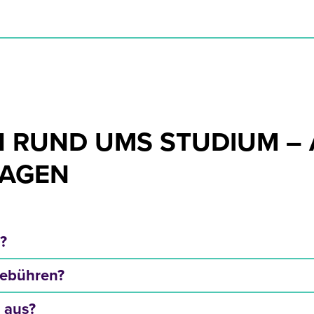
N RUND UMS STUDIUM –
RAGEN
 an?
gebühren?
 aus?