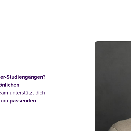
ter-Studiengängen
?
önlichen
eam unterstützt dich
 zum
passenden