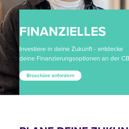
FINANZIELLES
Investiere in deine Zukunft - entdecke
deine Finanzierungsoptionen an der CB
Broschüre anfordern