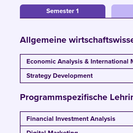
Semester 1
Allgemeine wirtschaftswisse
Economic Analysis & International 
Apply tools of economic analysis to 
Strategy Development
Gain critical insights into internation
Analyse economic forces in trade pol
Programmspezifische Lehri
Understand international capital flows
Financial Investment Analysis