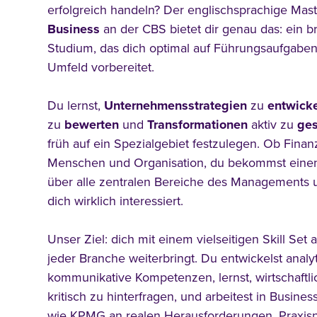
erfolgreich handeln? Der englischsprachige Mas
Business
an der CBS bietet dir genau das: ein bre
Studium, das dich optimal auf Führungsaufgaben
Umfeld vorbereitet.
Du lernst,
Unternehmensstrategien
zu
entwick
zu
bewerten
und
Transformationen
aktiv zu
ges
früh auf ein Spezialgebiet festzulegen. Ob Fina
Menschen und Organisation, du bekommst eine
über alle zentralen Bereiche des Managements u
dich wirklich interessiert.
Unser Ziel: dich mit einem vielseitigen Skill Set 
jeder Branche weiterbringt. Du entwickelst analy
kommunikative Kompetenzen, lernst, wirtschaf
kritisch zu hinterfragen, und arbeitest in Busines
wie KPMG an realen Herausforderungen. Praxis