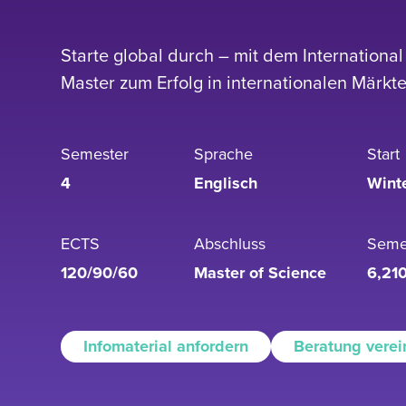
Starte global durch – mit dem Internationa
Master zum Erfolg in internationalen Märkte
Semester
Sprache
Start
4
Englisch
Wint
ECTS
Abschluss
Seme
120/90/60
Master of Science
6,21
Infomaterial anfordern
Beratung vere