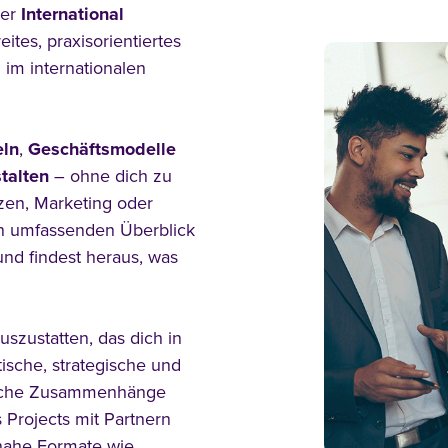
ter
International
ites, praxisorientiertes
 im internationalen
eln
,
Geschäftsmodelle
talten
– ohne dich zu
nzen, Marketing oder
n umfassenden Überblick
nd findest heraus, was
auszustatten, das dich in
tische, strategische und
tliche Zusammenhänge
s Projects mit Partnern
nahe Formate wie