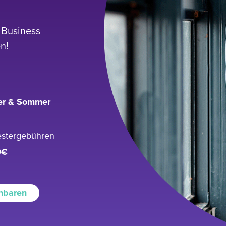
l Business
n!
er & Sommer
stergebühren
0€
inbaren