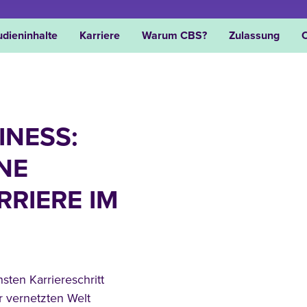
udieninhalte
Karriere
Warum CBS?
Zulassung
INESS:
NE
RRIERE IM
ten Karriereschritt
 vernetzten Welt