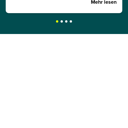
Mehr lesen
JETZT INFOMATERIAL
ANFORDERN!
Hole dir kostenlos und unverbindlich unser
Infomaterial und erfahre mehr über:
Zulassungsvoraussetzungen
Bewerbungsprozess
Studienformen und Zeitmodelle