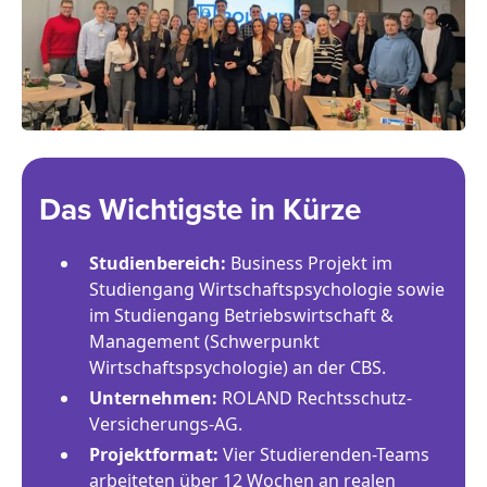
Das Wichtigste in Kürze
Studienbereich:
Business Projekt im
Studiengang Wirtschaftspsychologie sowie
im Studiengang Betriebswirtschaft &
Management (Schwerpunkt
Wirtschaftspsychologie) an der CBS.
Unternehmen:
ROLAND Rechtsschutz-
Versicherungs-AG.
Projektformat:
Vier Studierenden-Teams
arbeiteten über 12 Wochen an realen