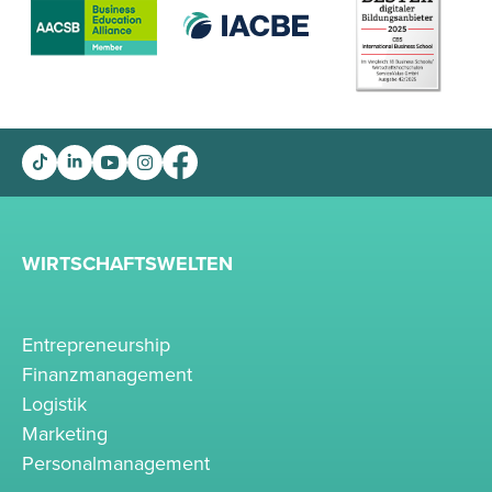
WIRTSCHAFTSWELTEN
Entrepreneurship
Finanzmanagement
Logistik
Marketing
Personalmanagement