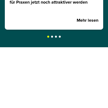
für Praxen jetzt noch attraktiver werden
Mehr lesen
JETZT INFOMATERIAL
ANFORDERN!
Hole dir kostenlos und unverbindlich unser
Infomaterial und erfahre mehr über:
Zulassungsvoraussetzungen