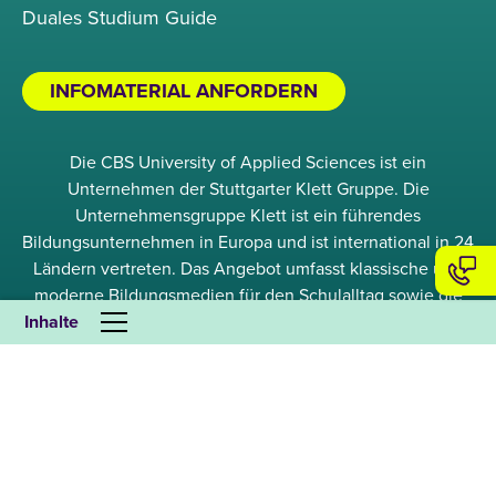
Duales Studium Guide
INFOMATERIAL ANFORDERN
Die CBS University of Applied Sciences ist ein
Unternehmen der Stuttgarter Klett Gruppe. Die
Unternehmensgruppe Klett ist ein führendes
Bildungsunternehmen in Europa und ist international in 24
Ländern vertreten. Das Angebot umfasst klassische und
moderne Bildungsmedien für den Schulalltag sowie die
Inhalte
Unterrichtsvorbereitung, Fachliteratur und schöne
Literatur. Darüber hinaus betreibt die Klett Gruppe
zahlreiche Bildungseinrichtungen von Kindertagesstätten
über Schulen bis hin zu Fernschulen, Fernfach- und
Präsenzhochschulen. Weitere Informationen finden Sie im
Internet unter www.klett-gruppe.de.