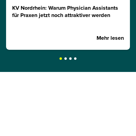
KV Nordrhein: Warum Physician Assistants
für Praxen jetzt noch attraktiver werden
Mehr lesen
JETZT INFOMATERIAL
ANFORDERN!
Hole dir kostenlos und unverbindlich unser
Infomaterial und erfahre mehr über: