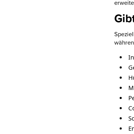
erweite
Gib
Speziel
währen
In
G
H
M
Pe
C
So
Em