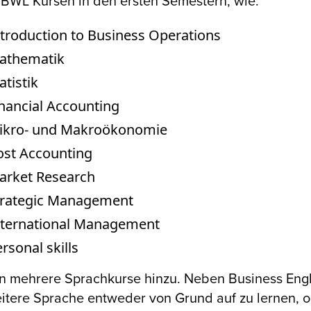
BWL Kursen in den ersten Semestern, wie:
troduction to Business Operations
athematik
atistik
nancial Accounting
ikro- und Makroökonomie
ost Accounting
arket Research
trategic Management
nternational Management
rsonal skills
 mehrere Sprachkurse hinzu. Neben Business Engli
itere Sprache entweder von Grund auf zu lernen, o