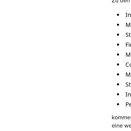
Zu den 
In
M
St
Fi
M
C
M
S
I
Pe
kommen
eine we