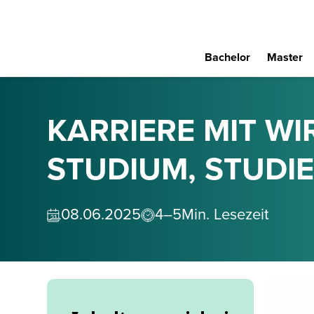
Bachelor
Master
KARRIERE MIT W
STUDIUM, STUDIE
08
.
06
.
2025
4–5
Min. Lesezeit