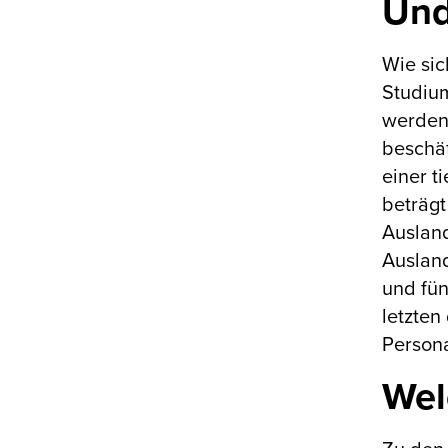
Und
Wie sic
Studium
werden 
beschäf
einer t
beträgt
Ausland
Auslan
und fün
letzten
Persona
Wel