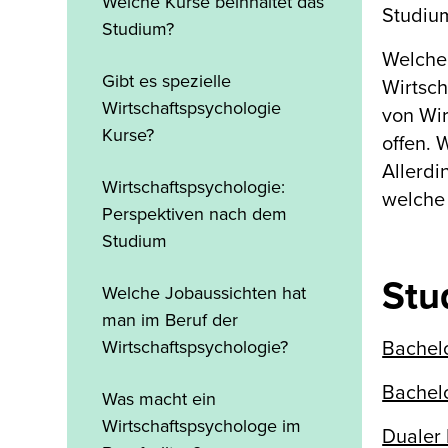
Welche Kurse beinhaltet das
Studium
Studium?
Welche 
Gibt es spezielle
Wirtsch
Wirtschaftspsychologie
von Wi
Kurse?
offen. 
Allerdi
Wirtschaftspsychologie:
welche 
Perspektiven nach dem
Studium
Stu
Welche Jobaussichten hat
man im Beruf der
Wirtschaftspsychologie?
Bachelo
Bachelo
Was macht ein
Wirtschaftspsychologe im
Dualer 