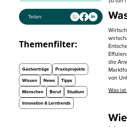
zu tun 
Was
Teilen:
Wirtsch
wirtsch
Themenfilter:
Entsche
Effizie
die An
Gastvorträge
Praxisprojekte
Marktfo
von Un
Wissen
News
Tipps
Was ist
Menschen
Beruf
Studium
Innovation & Lerntrends
Wie