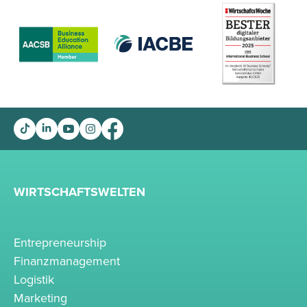
WIRTSCHAFTSWELTEN
Entrepreneurship
Finanzmanagement
Logistik
Marketing