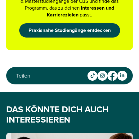
& Masterstudiengänge der CBS und finde das
Programm, das zu deinen
Interessen und
Karrierezielen
passt.
Praxisnahe Studiengänge entdecken
Teilen:
DAS KÖNNTE DICH AUCH
INTERESSIEREN