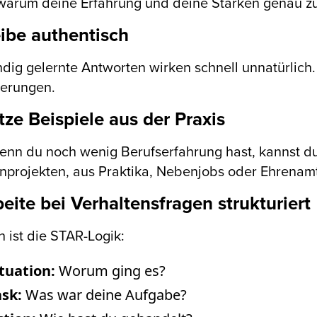
 warum deine Erfahrung und deine Stärken genau z
eibe authentisch
ig gelernte Antworten wirken schnell unnatürlich. 
ierungen.
tze Beispiele aus der Praxis
nn du noch wenig Berufserfahrung hast, kannst du
projekten, aus Praktika, Nebenjobs oder Ehrenamt
beite bei Verhaltensfragen strukturiert
ch ist die STAR-Logik:
tuation:
Worum ging es?
ask:
Was war deine Aufgabe?