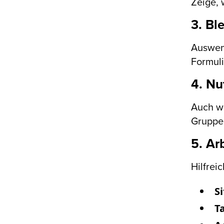
Zeige,
3. Bl
Auswend
Formul
4. Nu
Auch we
Gruppen
5. Ar
Hilfrei
Si
T