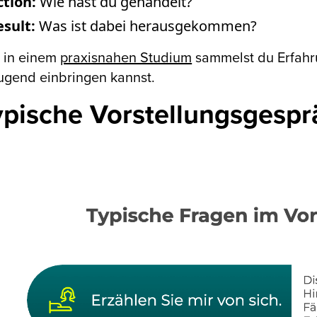
ction:
Wie hast du gehandelt?
esult:
Was ist dabei herausgekommen?
 in einem
praxisnahen Studium
sammelst du Erfahr
ugend einbringen kannst.
ypische Vorstellungsgesp