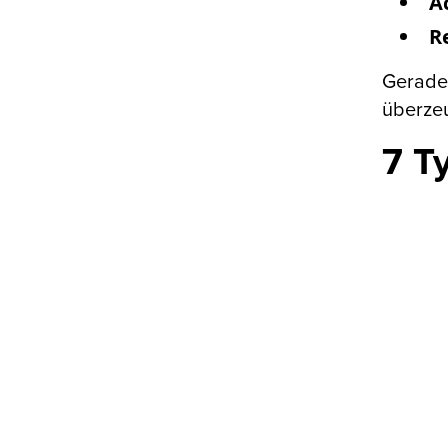
A
R
Gerade
überze
7 T