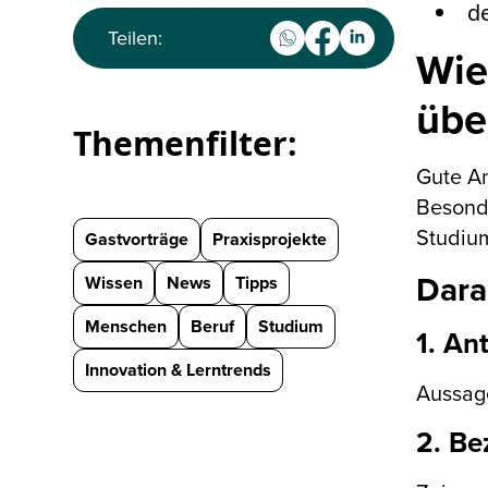
d
Teilen:
Wie
übe
Themenfilter:
Gute An
Besonde
Studium
Gastvorträge
Praxisprojekte
Dara
Wissen
News
Tipps
Menschen
Beruf
Studium
1. An
Innovation & Lerntrends
Aussage
2. Be