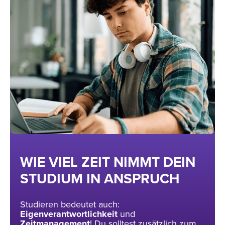
WIE VIEL ZEIT NIMMT DEIN
STUDIUM IN ANSPRUCH
Studieren bedeutet auch:
Eigenverantwortlichkeit
und
Zeitmanagement
! Du solltest zusätzlich zum