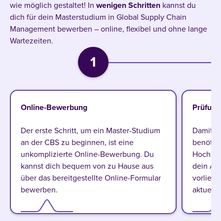
wie möglich gestaltet! In
wenigen
Schritten
kannst du
dich für dein Masterstudium in Global Supply Chain
Management bewerben – online, flexibel und ohne lange
Wartezeiten.
1
Online-Bewerbung
Prüfung
Der erste Schritt, um ein Master-Studium
Damit d
an der CBS zu beginnen, ist eine
benötig
unkomplizierte Online-Bewerbung. Du
Hochsch
kannst dich bequem von zu Hause aus
dein Ab
über das bereitgestellte Online-Formular
vorliegt
bewerben.
aktuells