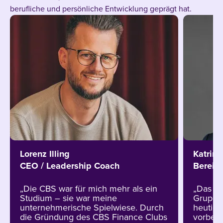
berufliche und persönliche Entwicklung geprägt hat.
Lorenz Illing
Katrin 
CEO / Leadership Coach
Bereich
„Die CBS war für mich mehr als ein
„Das pr
Studium – sie war meine
Gruppen
unternehmerische Spielwiese. Durch
heutige
die Gründung des CBS Finance Clubs
vorbere