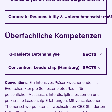
Analysiere Geschäftsmodelle und
Corporate Responsibility & Unternehmensrisiken
6
Geschäftsberichte von internationalen
Unternehmen
Verwende die relevanten Kennzahlen zur
Überfachliche Kompetenzen
Unternehmensbewertung
Lerne die Sprache der Unternehmensberater,
Investoren oder Private Equity Firmen
KI-basierte Datenanalyse
6
ECTS
Nutze dein Wissen für die Entwicklung von
Investitionsentscheidungen & -strategien
Convention: Leadership (Hamburg)
6
ECTS
Conventions:
Ein intensives Präsenzwochenende mit
Eventcharakter pro Semester bietet Raum für
persönlichen Austausch, interdisziplinäres Lernen und
praxisnahe Leadership-Erfahrungen. Mit verschiedenen
Themenschwerpunkten an wechselnden CBS-Standorten