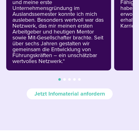
und meine erste
Fähigke
Unternehmensgründung im
habe ic
Auslandssemester konnte ich mich
erworbe
ausleben. Besonders wertvoll war das
erhalte
Netzwerk, das mir meinen ersten
Karriere
Arbeitgeber und heutigen Mentor
sowie Mit-Gesellschafter brachte. Seit
über sechs Jahren gestalten wir
gemeinsam die Entwicklung von
Führungskräften – ein unschätzbar
wertvolles Netzwerk.“
Jetzt Infomaterial anfordern