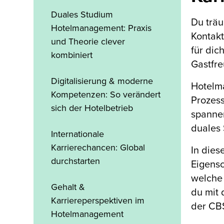
Duales Studium
Du träu
Hotelmanagement: Praxis
Kontakt
und Theorie clever
für dic
kombiniert
Gastfre
Digitalisierung & moderne
Hotelma
Kompetenzen: So verändert
Prozess
sich der Hotelbetrieb
spanne
duales 
Internationale
Karrierechancen: Global
In dies
durchstarten
Eigensc
welche 
Gehalt &
du mit
Karriereperspektiven im
der CBS
Hotelmanagement