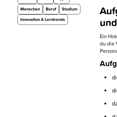
Auf
Menschen
Beruf
Studium
und
Innovation & Lerntrends
Ein Hot
du die 
Persona
Aufg
di
d
da
d