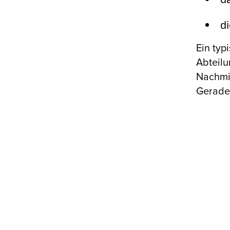
di
Ein typ
Abteilu
Nachmit
Gerade 