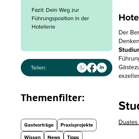
Fazit: Dein Weg zur
Hote
Führungsposition in der
Hotellerie
Der Be
Denken
Studi
Führung
Gästezu
Teilen:
exzelle
Themenfilter:
Stu
Duales
Gastvorträge
Praxisprojekte
Wissen
News
Tipps