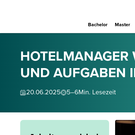
Bachelor
Master
HOTELMANAGER 
UND AUFGABEN I
20
.
06
.
2025
5–6
Min. Lesezeit