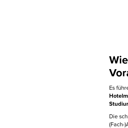
Wie
Vor
Es füh
Hotelm
Studiu
Die sch
(Fach-)