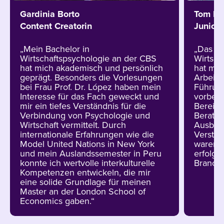
Gardinia Borto
Tom H
Content Creatorin
Junior 
„Mein Bachelor in
„Das S
Wirtschaftspsychologie an der CBS
Wirtsch
hat mich akademisch und persönlich
hat mic
geprägt. Besonders die Vorlesungen
Arbeits
bei Frau Prof. Dr. López haben mein
Führung
Interesse für das Fach geweckt und
vorbere
mir ein tiefes Verständnis für die
Bereich
Verbindung von Psychologie und
Beratun
Wirtschaft vermittelt. Durch
Ausbild
internationale Erfahrungen wie die
Verstän
Model United Nations in New York
waren 
und mein Auslandssemester in Peru
erfolgr
konnte ich wertvolle interkulturelle
Branche
Kompetenzen entwickeln, die mir
eine solide Grundlage für meinen
Master an der London School of
Economics gaben.“