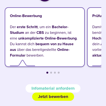
Online-Bewerbung
Prüfung
Der
erste Schritt
, um ein
Bachelor-
Damit d
Studium
an der
CBS
zu beginnen, ist
benötig
eine
unkomplizierte Online-Bewerbung
.
Hochsc
Du kannst dich
bequem von zu Hause
dein
Ab
aus
über das bereitgestellte
Online-
vorliegt
Formular
bewerben.
aktuell
Infomaterial anfordern
Jetzt bewerben