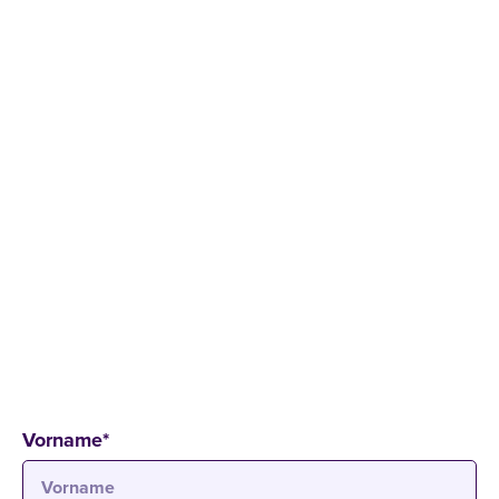
ANFORDERN!
Hole dir kostenlos und unverbindlich unser
Infomaterial und erfahre mehr über:
Zulassungsvoraussetzungen
Bewerbungsprozess
Studienformen und Zeitmodelle
Studiengänge und -inhalte
Auslandssemester
Finanzierungshilfen
Vorname
*