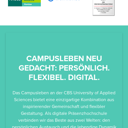
CAMPUSLEBEN NEU
G
GEDACHT: PERSÖNLICH.
FLEXIBEL. DIGITAL.
Das Campusleben an der CBS University of Applied
St
Sciences bietet eine einzigartige Kombination aus
Ev
inspirierender Gemeinschaft und flexibler
dazu
Gestaltung. Als digitale Präsenzhochschule
verbinden wir das Beste aus zwei Welten: den
Au
persönlichen Austausch und die lebendige Dynamik