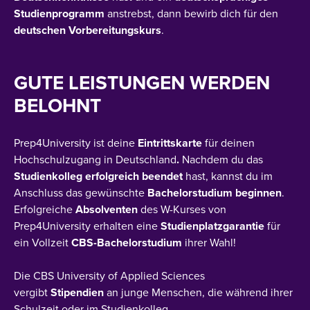
Studienprogramm
anstrebst, dann bewirb dich für den
deutschen Vorbereitungskurs
.
GUTE LEISTUNGEN WERDEN
BELOHNT
Prep4University
ist
deine
Eintrittskarte
für
deinen
Hochschulzugang
in
Deutschland
.
Nachdem du das
Studienkolleg erfolgreich beendet
hast, kannst du im
Anschluss das gewünschte
Bachelorstudium beginnen
.
Erfolgreiche
Absolventen
des W-Kurses von
Prep4University erhalten eine
Studienplatzgarantie
für
ein Vollzeit
CBS-Bachelorstudium
ihrer
Wahl!
Die CBS University of Applied Sciences
vergibt
Stipendien
an junge Menschen, die während ihrer
Schulzeit oder im Studienkolleg