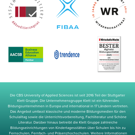
Die CBS University of Applied Sciences ist seit 2016 Teil der Stuttgarter
Klett Gruppe. Die Unternehmensgruppe Klett ist ein führendes
Bildungsunternehmen in Europa und international in 17 Ländern vertreten.
Das Angebot umfasst klassische und moderne Bildungsmedien für den
Schulalltag sowie die Unterrichtsvorbereitung, Fachliteratur und Schöne
Literatur. Darüber hinaus betreibt die Klett Gruppe zahlreiche
Bildungseinrichtungen von Kindertagesstätten über Schulen bis hin zu
Fernschulen, Fernfach- und Präsenzhochschulen. Weitere Informationen