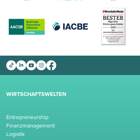
WIRTSCHAFTSWELTEN
Entrepreneurship
Finanzmanagement
Logistik