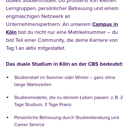
duales Studienmodell. Du profitierst von kleinen
Englisch
Lerngruppen, persönlicher Betreuung und einem
engmaschigen Netzwerk an
Unternehmenspartnern. An unserem
Campus in
Studienmodell
Köln
bist du nicht nur eine Matrikelnummer – du
Vollzeit
bist Teil einer Community, die deine Karriere von
Tag 1 an aktiv mitgestaltet.
Dual
Berufsbegleitend
Das duale Studium in Köln an der CBS bedeutet:
Studienstart im Sommer oder Winter – ganz ohne
Themenfeld
lange Wartezeiten
Pädagogik
Studienmodelle, die zu deinem Leben passen: z. B. 2
Tage Studium, 3 Tage Praxis
Soziales
Gesundheit
Persönliche Betreuung durch Studienberatung und
Career Service
Wirtschaft