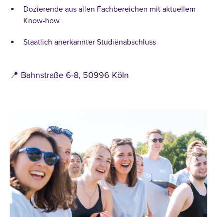
Dozierende aus allen Fachbereichen mit aktuellem
Wirtschaftspsychologie
Know-how
Entrepreneurship
Staatlich anerkannter Studienabschluss
Personalmanagement
Vertrieb
📍 Bahnstraße 6-8, 50996 Köln
Logistik
Technologiemanagement
Marketing
Finanzmanagement
alle Filter zurücksetzen