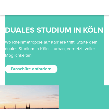
Filter
DUALES STUDIUM IN KÖLN
Abschluss
Wo Rheinmetropole auf Karriere trifft: Starte dein
duales Studium in Köln – urban, vernetzt, voller
Bachelor
Möglichkeiten.
Master
Broschüre anfordern
MBA
Prep
Campus
Campus Stuttgart