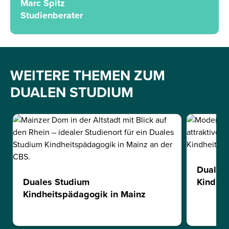
Marc Spitz
Studienberater
WEITERE THEMEN ZUM
DUALEN STUDIUM
Duales
Duales Studium
Kindhei
Kindheitspädagogik in Mainz