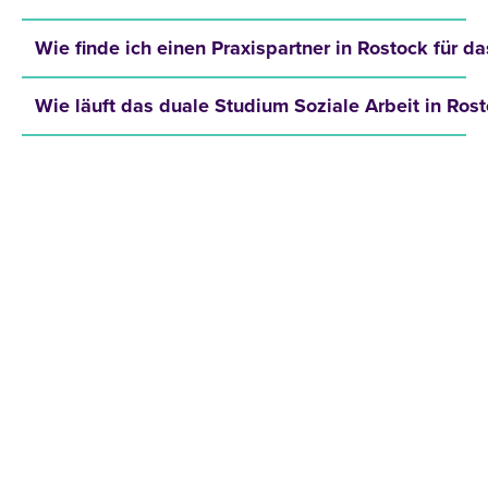
Wie finde ich einen Praxispartner in Rostock für d
Wie läuft das duale Studium Soziale Arbeit in Ros
JETZT INFOMATERIAL
ANFORDERN!
Hole dir kostenlos und unverbindlich unser
Infomaterial und erfahre mehr über:
Zulassungsvoraussetzungen
Bewerbungsprozess