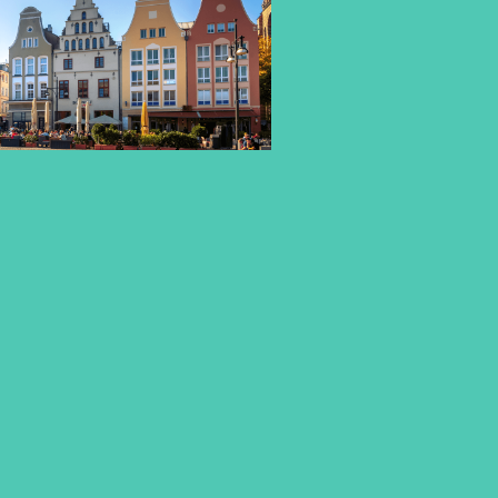
SOZIALE ARBEIT STUDIEREN –
PRAXISNAH IN
ROSTOCK
Wenn du an der Ostsee studieren und gleichzeitig
während deines Studiums wertvolle Praxiserfahrung
sammeln möchtest, ist das
duale Studium
Soziale