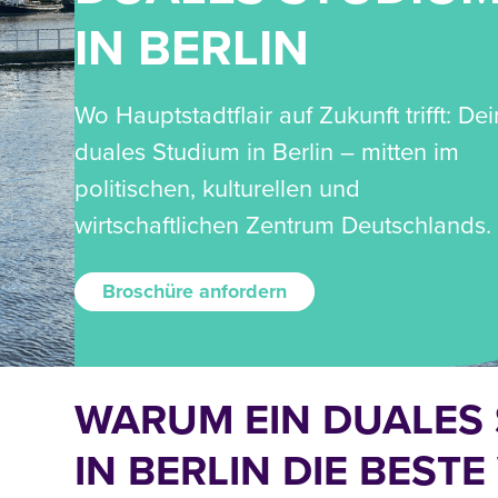
IN BERLIN
Wo Hauptstadtflair auf Zukunft trifft: Dei
duales Studium in Berlin – mitten im
politischen, kulturellen und
wirtschaftlichen Zentrum Deutschlands.
Broschüre anfordern
WARUM EIN DUALES
IN BERLIN DIE BEST