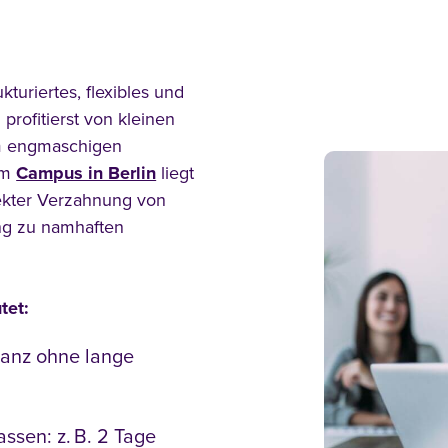
kturiertes, flexibles und
 profitierst von kleinen
em engmaschigen
em
Campus in Berlin
liegt
rekter Verzahnung von
ng zu namhaften
tet:
ganz ohne lange
ssen: z. B. 2 Tage