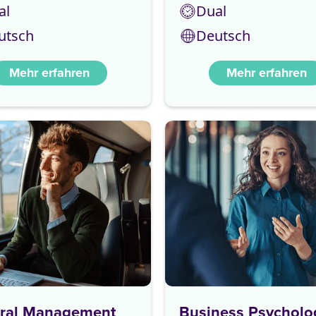
al
Dual
utsch
Deutsch
Mehr erfahren
Mehr erfahren
ral Management
Business Psycholo