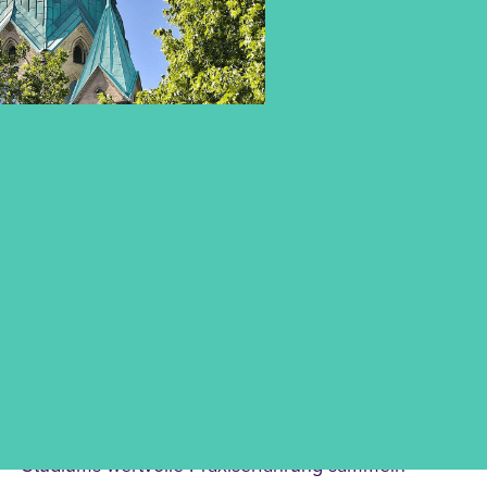
SOZIALE ARBEIT STUDIEREN –
PRAXISNAH IN
NEUSS
Wenn du in einer überschaubaren Stadt am Rhein
mit direkter Nähe zu Düsseldorf und Neuss
studieren und gleichzeitig während deines
Studiums wertvolle Praxiserfahrung sammeln