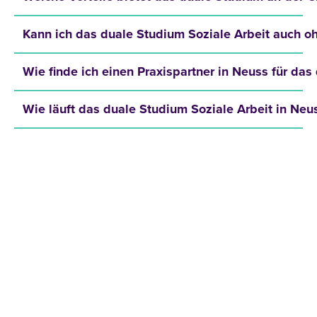
Kann ich das duale Studium Soziale Arbeit auch 
Wie finde ich einen Praxispartner in Neuss für da
Wie läuft das duale Studium Soziale Arbeit in Neu
JETZT INFOMATERIAL
ANFORDERN!
Hole dir kostenlos und unverbindlich unser
Infomaterial und erfahre mehr über:
Zulassungsvoraussetzungen