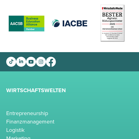
WIRTSCHAFTSWELTEN
Entrepreneurship
Finanzmanagement
Logistik
Marketing