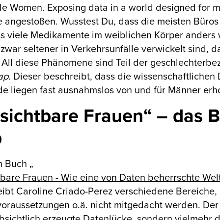
ble Women. Exposing data in a world designed for m
 angestoßen. Wusstest Du, dass die meisten Büros f
s viele Medikamente im weiblichen Körper anders 
zwar seltener in Verkehrsunfälle verwickelt sind, d
 All diese Phänomene sind Teil der geschlechterb
ap
. Dieser beschreibt, dass die wissenschaftliche
de liegen fast ausnahmslos von und für Männer er
sichtbare Frauen“ – das 
p
m Buch „
bare Frauen - Wie eine von Daten beherrschte Welt 
ibt Caroline Criado-Perez verschiedene Bereiche, 
oraussetzungen o.ä. nicht mitgedacht werden. De
bsichtlich erzeugte Datenlücke, sondern vielmehr 