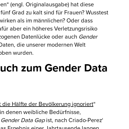
en“ (engl. Originalausgabe) hat diese
ünf Grad zu kalt sind für Frauen? Wusstest
wirken als im männlichen? Oder dass
afür aber ein höheres Verletzungsrisiko
ezogenen Datenlücke oder auch
Gender
n Daten, die unserer modernen Welt
hoben wurden.
Buch zum Gender Data
die Hälfte der Bevölkerung ignoriert
“
in denen weibliche Bedürfnisse,
r
Gender Data Gap
ist, nach Criado-Perez‘
das Ergebnis einer Jahrtausende langen