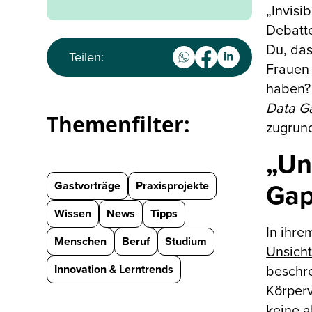
„Invisi
Debatte
Du, das
Teilen:
Frauen 
haben?
Data G
Themenfilter:
zugrun
„Un
Gastvorträge
Praxisprojekte
Ga
Wissen
News
Tipps
In ihre
Menschen
Beruf
Studium
Unsicht
Innovation & Lerntrends
beschre
Körperv
keine a