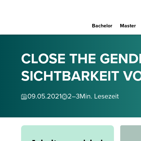
Bachelor
Master
CLOSE THE GENDE
SICHTBARKEIT V
09
.
05
.
2021
2–3
Min. Lesezeit