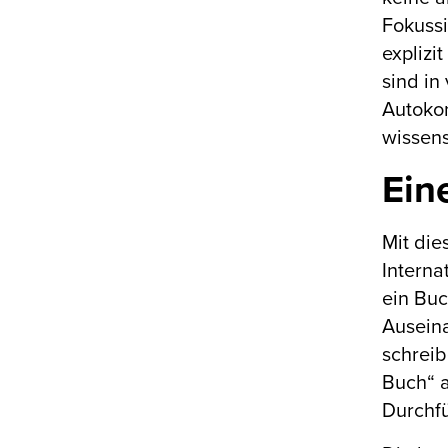
Fokussi
explizi
sind in
Autoko
wissens
Ein
Mit di
Intern
ein Buc
Auseina
schreib
Buch“ a
Durchf