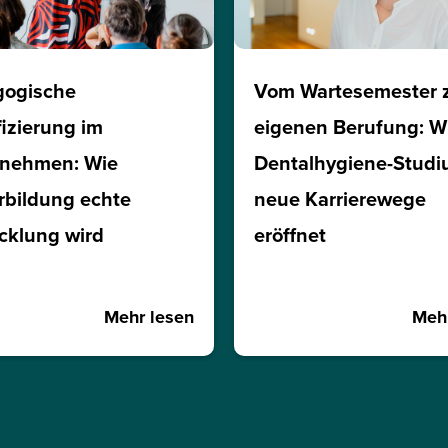
gogische
Vom Wartesemester 
fizierung im
eigenen Berufung: W
rnehmen: Wie
Dentalhygiene-Stud
rbildung echte
neue Karrierewege
cklung wird
eröffnet
Mehr lesen
Mehr