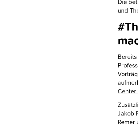
Die be
und The
#Th
mac
Bereits
Profess
Vorträ
aufmer
Center
Zusätzl
Jakob F
Remer u