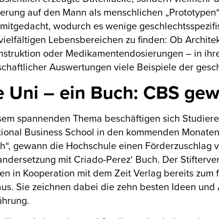
erung auf den Mann als menschlichen „Prototypen“
t mitgedacht, wodurch es wenige geschlechtsspezif
 vielfältigen Lebensbereichen zu finden: Ob Archi
nstruktion oder Medikamentendosierungen – in ih
chaftlicher Auswertungen viele Beispiele der gesc
e Uni – ein Buch: CBS gew
esem spannenden Thema beschäftigen sich Studier
ational Business School in den kommenden Monate
h“, gewann die Hochschule einen Förderzuschlag vo
ndersetzung mit Criado-Perez‘ Buch. Der Stifterver
en in Kooperation mit dem Zeit Verlag bereits zum
us. Sie zeichnen dabei die zehn besten Ideen und 
ührung.