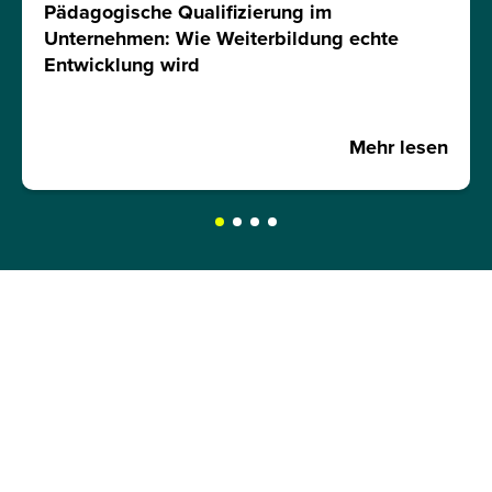
Pädagogische Qualifizierung im
Unternehmen: Wie Weiterbildung echte
Entwicklung wird
Mehr lesen
JETZT INFOMATERIAL
ANFORDERN!
Hole dir kostenlos und unverbindlich unser
Infomaterial und erfahre mehr über: