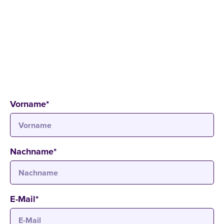
SCHNUPPERSTUDIUM - BACHELOR DUAL
18
.
12
.
2025
08:00 - 10:30 Uhr
Campus Cologne
Bahnstraße 6-8, 50996 Cologne
Vorname
*
Nachname
*
E-Mail
*