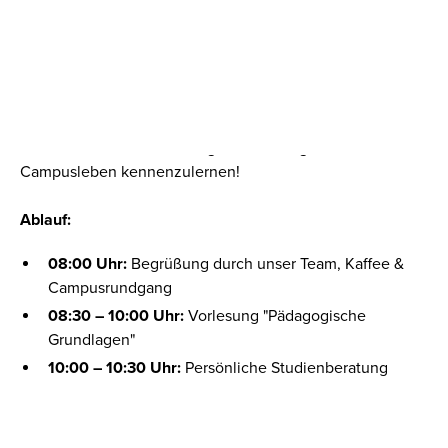
Erlebe einen Tag im Leben eines CBS-Studis!
Besuche uns am
Donnerstag, den 18.12.2025
und erlebe
hautnah unser duales Bachelor-Studium. Freue dich auf
eine interessante Vorlesung und die Möglichkeit, unser
Campusleben kennenzulernen!
Ablauf:
08:00 Uhr:
Begrüßung durch unser Team, Kaffee &
Campusrundgang
08:30 – 10:00 Uhr:
Vorlesung "Pädagogische
Grundlagen"
10:00 – 10:30 Uhr:
Persönliche Studienberatung