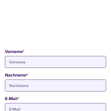
SCHNUPPERSTUDIUM - BACHELOR DUAL
18
.
12
.
2025
08:00 - 10:30 Uhr
Campus Köln
Bahnstraße 6-8, 50996 Köln
Vorname
*
Nachname
*
E-Mail
*