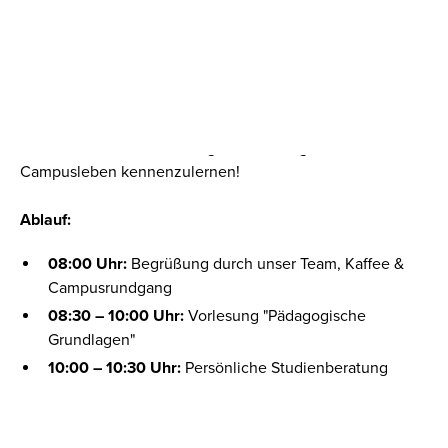
Erlebe einen Tag im Leben eines CBS-Studis!
Besuche uns am
Donnerstag, den 18.12.2025
und erlebe
hautnah unser duales Bachelor-Studium. Freue dich auf
eine interessante Vorlesung und die Möglichkeit, unser
Campusleben kennenzulernen!
Ablauf:
08:00 Uhr:
Begrüßung durch unser Team, Kaffee &
Campusrundgang
08:30 – 10:00 Uhr:
Vorlesung "Pädagogische
Grundlagen"
10:00 – 10:30 Uhr:
Persönliche Studienberatung