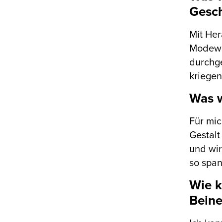
Gesch
Mit Her
Modewel
durchge
kriegen
Was w
Für mic
Gestalt
und wir
so span
Wie k
Beine