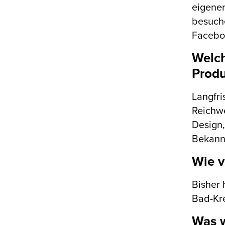
eigene
besuch
Facebo
Welch
Produ
Langfri
Reichwe
Design,
Bekann
Wie v
Bisher 
Bad-Kre
Was w