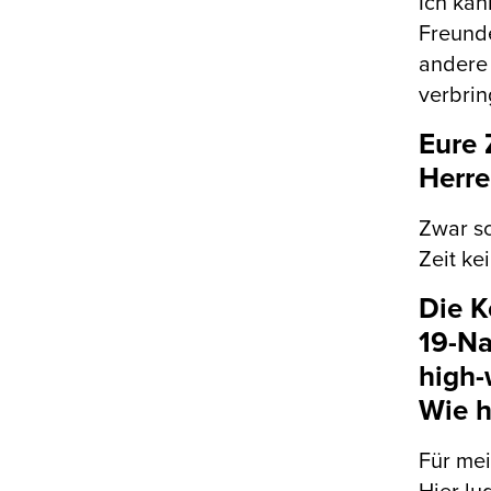
Ich kan
Freunde
andere
verbrin
Eure 
Herre
Zwar sc
Zeit ke
Die K
19-Na
high-
Wie h
Für mei