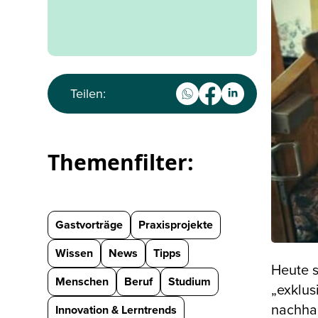
Teilen:
Themenfilter:
Gastvorträge
Praxisprojekte
Wissen
News
Tipps
Heute s
Menschen
Beruf
Studium
„exklus
nachhal
Innovation & Lerntrends