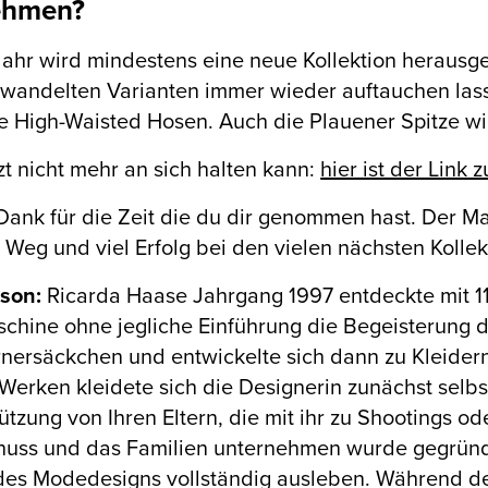
ehmen?
ahr wird mindestens eine neue Kollektion herausg
wandelten Varianten immer wieder auftauchen lass
e High-Waisted Hosen. Auch die Plauener Spitze wir
zt nicht mehr an sich halten kann:
hier ist der Link
Dank für die Zeit die du dir genommen hast. Der M
Weg und viel Erfolg bei den vielen nächsten Kollek
rson:
Ricarda Haase Jahrgang 1997 entdeckte mit 11
chine ohne jegliche Einführung die Begeisterung 
nersäckchen und entwickelte sich dann zu Kleidern,
Werken kleidete sich die Designerin zunächst selb
ützung von Ihren Eltern, die mit ihr zu Shootings od
chuss und das Familien unternehmen wurde gegrün
des Modedesigns vollständig ausleben. Während d