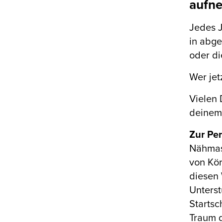
aufn
Jedes J
in abge
oder di
Wer jet
Vielen 
deinem 
Zur Pe
Nähmas
von Kör
diesen 
Unterst
Starts
Traum 