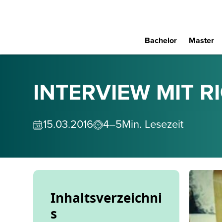
Bachelor
Master
INTERVIEW MIT 
15
.
03
.
2016
4–5
Min. Lesezeit
Inhaltsverzeichni
s