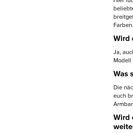
Hier lu
beliebt
breitge
Farben
Wird 
Ja, auc
Modell 
Was s
Die näc
euch br
Armban
Wird 
weite