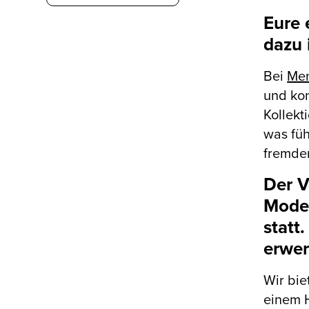
Eure 
dazu 
Bei
Me
und kon
Kollekt
was füh
fremden
Der V
Modes
statt
erwer
Wir bie
einem H