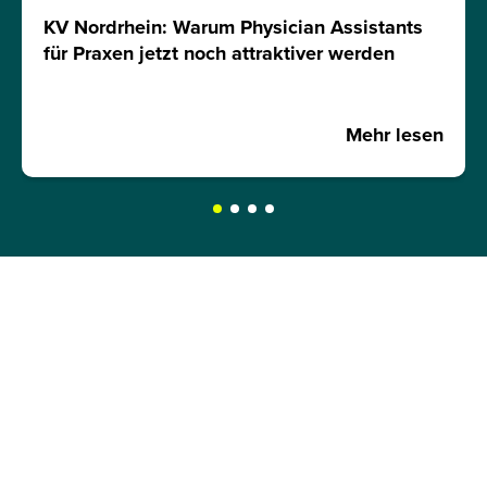
KV Nordrhein: Warum Physician Assistants
für Praxen jetzt noch attraktiver werden
Mehr lesen
JETZT INFOMATERIAL
ANFORDERN!
Hole dir kostenlos und unverbindlich unser
Infomaterial und erfahre mehr über: