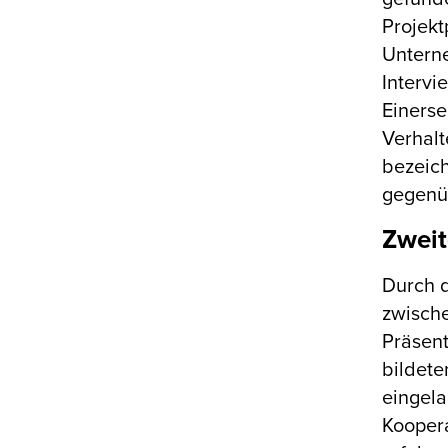
Projekt
Unterne
Intervi
Einerse
Verhalt
bezeich
gegenüb
Zweit
Durch d
zwische
Präsent
bildete
eingela
Koopera