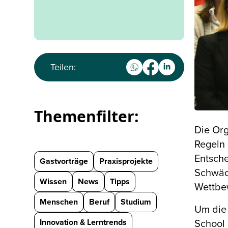
Teilen:
Themenfilter:
Die Org
Regeln 
Entsche
Gastvorträge
Praxisprojekte
Schwäch
Wissen
News
Tipps
Wettbe
Menschen
Beruf
Studium
Um die 
Innovation & Lerntrends
School