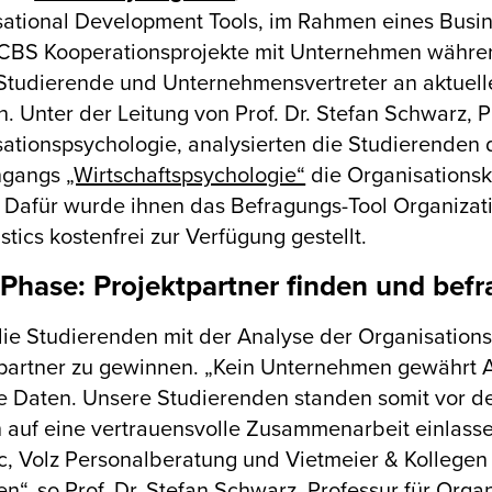
ational Development Tools, im Rahmen eines Busine
CBS Kooperationsprojekte mit Unternehmen währen
tudierende und Unternehmensvertreter an aktuell
n. Unter der Leitung von Prof. Dr. Stefan Schwarz, P
ationspsychologie, analysierten die Studierenden
ngangs
„Wirtschaftspsychologie“
die Organisationsk
 Dafür wurde ihnen das Befragungs-Tool Organizat
stics kostenfrei zur Verfügung gestellt.
 Phase: Projektpartner finden und bef
ie Studierenden mit der Analyse der Organisations
partner zu gewinnen. „Kein Unternehmen gewährt A
e Daten. Unsere Studierenden standen somit vor d
h auf eine vertrauensvolle Zusammenarbeit einlass
, Volz Personalberatung und Vietmeier & Kollegen 
n“, so Prof. Dr. Stefan Schwarz, Professur für Orga