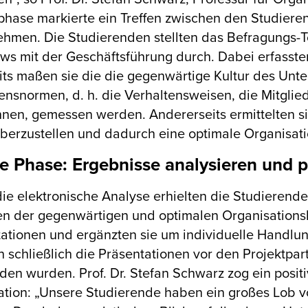
phase markierte ein Treffen zwischen den Studier
hmen. Die Studierenden stellten das Befragungs-To
ews mit der Geschäftsführung durch. Dabei erfasste
its maßen sie die die gegenwärtige Kultur des Unt
ensnormen, d. h. die Verhaltensweisen, die Mitgli
nen, gemessen werden. Andererseits ermittelten sie
erzustellen und dadurch eine optimale Organisation
e Phase: Ergebnisse analysieren und p
ie elektronische Analyse erhielten die Studierend
n der gegenwärtigen und optimalen Organisationskul
ationen und ergänzten sie um individuelle Handl
n schließlich die Präsentationen vor den Projektp
den wurden. Prof. Dr. Stefan Schwarz zog ein pos
tion: „Unsere Studierende haben ein großes Lob vo