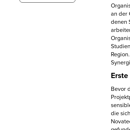
Organis
an der 
denen S
arbeite
Organis
Studie
Region.
Synergi
Erste
Bevor d
Projekt
sensibl
die sic
Novatec
gefunde