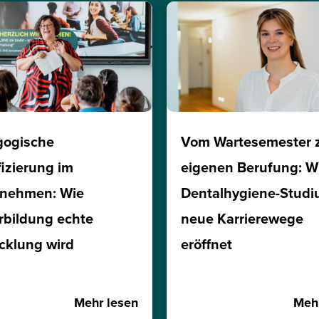
gogische
Vom Wartesemester 
fizierung im
eigenen Berufung: W
rnehmen: Wie
Dentalhygiene-Stud
rbildung echte
neue Karrierewege
cklung wird
eröffnet
Mehr lesen
Mehr