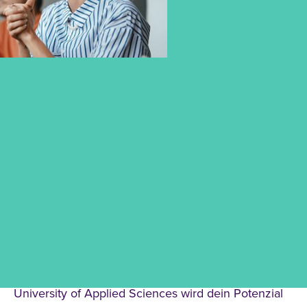
DUAL STUDIEREN OHNE
FINANZIELLE SORGEN – MIT
DIREKTEM PRAXISBEZUG UND
TOP-KARRIERECHANCEN
Studieren ohne finanzielle Hürden – an der CBS
University of Applied Sciences wird dein Potenzial