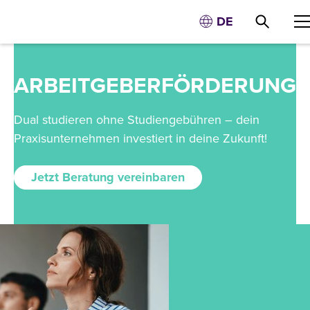
DE
ARBEITGEBERFÖRDERUNG
Dual studieren ohne Studiengebühren – dein
Praxisunternehmen investiert in deine Zukunft!
Jetzt Beratung vereinbaren