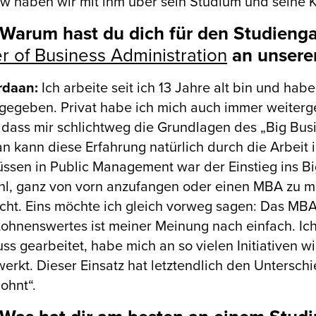
ew haben wir mit ihm über sein Studium und seine 
Warum hast du dich für den Studieng
r of Business Administration
an unser
ordaan:
Ich arbeite seit ich 13 Jahre alt bin und hab
gegeben. Privat habe ich mich auch immer weiterg
 dass mir schlichtweg die Grundlagen des „Big Bu
an kann diese Erfahrung natürlich durch die Arbeit
ssen in Public Management war der Einstieg ins Big
hl, ganz von vorn anzufangen oder einen MBA zu m
cht. Eins möchte ich gleich vorweg sagen: Das MB
Lohnenswertes ist meiner Meinung nach einfach. Ic
ss gearbeitet, habe mich an so vielen Initiativen w
erkt. Dieser Einsatz hat letztendlich den Untersch
lohnt“.