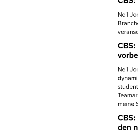
CBS: 
Neil Jo
Branche
veransc
CBS: 
vorbe
Neil Jo
dynamis
student
Teamar
meine S
CBS: 
den n