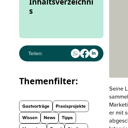
Inhaltsverzeichni
s
Teilen:
Themenfilter:
Seine L
sammelt
Marketi
Gastvorträge
Praxisprojekte
er mit 
Wissen
News
Tipps
abgesch