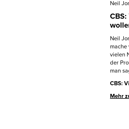
Neil Jo
CBS: 
wolle
Neil Jo
mache v
vielen 
der Pro
man sag
CBS: Vi
Mehr z