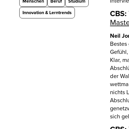
Intervi
Menschen
Beruf
Studium
CBS: 
Innovation & Lerntrends
Maste
Neil J
Bestes 
Gefühl,
Klar, m
Abschlü
der Wa
wettma
nichts 
Abschlu
genetzw
sich ge