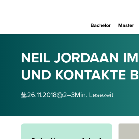
Bachelor
Master
NEIL JORDAAN I
UND KONTAKTE B
26
.
11
.
2018
2–3
Min. Lesezeit