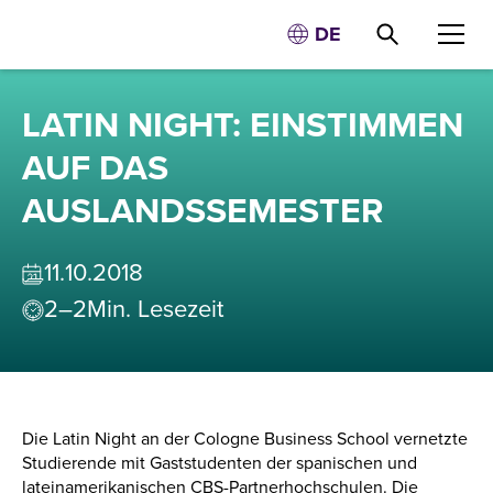
DE
LATIN NIGHT: EINSTIMMEN
AUF DAS
AUSLANDSSEMESTER
11
.
10
.
2018
2–2
Min. Lesezeit
Die Latin Night an der Cologne Business School vernetzte
Studierende mit Gaststudenten der spanischen und
lateinamerikanischen
CBS-Partnerhochschulen
. Die