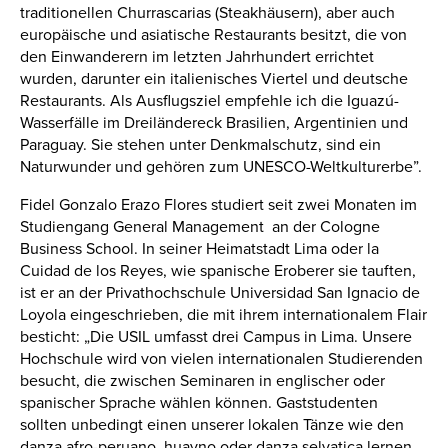
traditionellen Churrascarias (Steakhäusern), aber auch
europäische und asiatische Restaurants besitzt, die von
den Einwanderern im letzten Jahrhundert errichtet
wurden, darunter ein italienisches Viertel und deutsche
Restaurants. Als Ausflugsziel empfehle ich die Iguazú-
Wasserfälle im Dreiländereck Brasilien, Argentinien und
Paraguay. Sie stehen unter Denkmalschutz, sind ein
Naturwunder und gehören zum UNESCO-Weltkulturerbe”.
Fidel Gonzalo Erazo Flores studiert seit zwei Monaten im
Studiengang General Management an der Cologne
Business School. In seiner Heimatstadt Lima oder la
Cuidad de los Reyes, wie spanische Eroberer sie tauften,
ist er an der Privathochschule Universidad San Ignacio de
Loyola eingeschrieben, die mit ihrem internationalem Flair
besticht: „Die USIL umfasst drei Campus in Lima. Unsere
Hochschule wird von vielen internationalen Studierenden
besucht, die zwischen Seminaren in englischer oder
spanischer Sprache wählen können. Gaststudenten
sollten unbedingt einen unserer lokalen Tänze wie den
danza afro-peruano, huayno oder danza selvatica lernen.