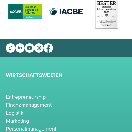
WIRTSCHAFTSWELTEN
Entrepreneurship
Finanzmanagement
Logistik
Marketing
Personalmanagement