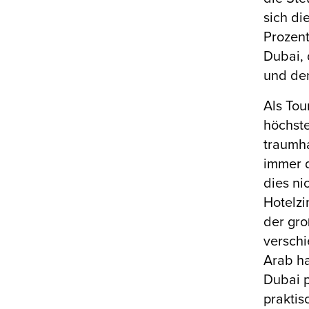
sich di
Prozent
Dubai, 
und de
Als Tou
höchste
traumha
immer d
dies ni
Hotelzi
der gro
verschi
Arab ha
Dubai p
praktis