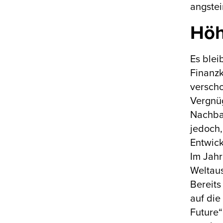
angstei
Höh
Es blei
Finanzk
verscho
Vergnüg
Nachbar
jedoch,
Entwick
Im Jahr
Weltaus
Bereits
auf die
Future“