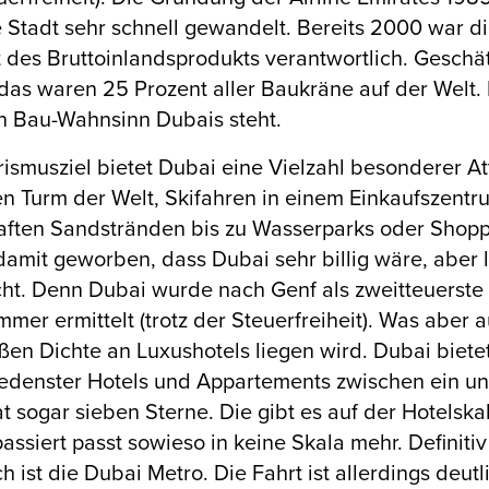
e Stadt sehr schnell gewandelt. Bereits 2000 war d
 des Bruttoinlandsprodukts verantwortlich. Gesch
das waren 25 Prozent aller Baukräne auf der Welt.
n Bau-Wahnsinn Dubais steht.
rismusziel bietet Dubai eine Vielzahl besonderer A
n Turm der Welt, Skifahren in einem Einkaufszent
ften Sandstränden bis zu Wasserparks oder Shoppin
amit geworben, dass Dubai sehr billig wäre, aber 
cht. Denn Dubai wurde nach Genf als zweitteuerste S
mmer ermittelt (trotz der Steuerfreiheit). Was ab
ßen Dichte an Luxushotels liegen wird. Dubai biet
edenster Hotels und Appartements zwischen ein und
t sogar sieben Sterne. Die gibt es auf der Hotelskal
assiert passt sowieso in keine Skala mehr. Definit
ch ist die Dubai Metro. Die Fahrt ist allerdings deu