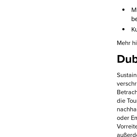
M
b
Ku
Mehr hi
Dub
Sustain
verschr
Betrach
die Tou
nachhal
oder Em
Vorreit
außerde