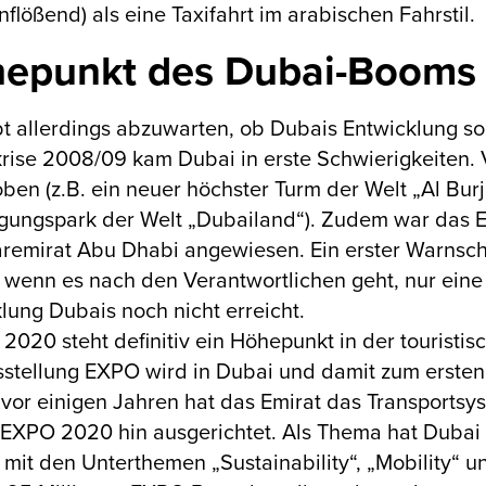
nflößend) als eine Taxifahrt im arabischen Fahrstil.
epunkt des Dubai-Booms n
bt allerdings abzuwarten, ob Dubais Entwicklung so
rise 2008/09 kam Dubai in erste Schwierigkeiten. V
ben (z.B. ein neuer höchster Turm der Welt „Al Burj
ungspark der Welt „Dubailand“). Zudem war das Emi
emirat Abu Dhabi angewiesen. Ein erster Warnschu
 wenn es nach den Verantwortlichen geht, nur eine
lung Dubais noch nicht erreicht.
 2020 steht definitiv ein Höhepunkt in der touristi
stellung EXPO wird in Dubai und damit zum ersten 
 vor einigen Jahren hat das Emirat das Transports
 EXPO 2020 hin ausgerichtet. Als Thema hat Dubai 
 mit den Unterthemen „Sustainability“, „Mobility“ 