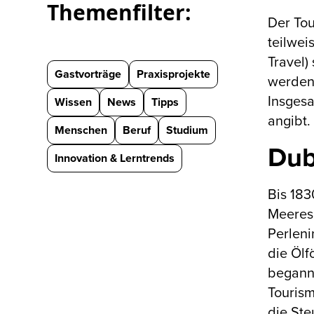
Themenfilter:
Der Tou
teilwei
Travel)
Gastvorträge
Praxisprojekte
werden 
Insgesa
Wissen
News
Tipps
angibt.
Menschen
Beruf
Studium
Dub
Innovation & Lerntrends
Bis 183
Meeresa
Perleni
die Ölf
beganne
Tourism
die Ste