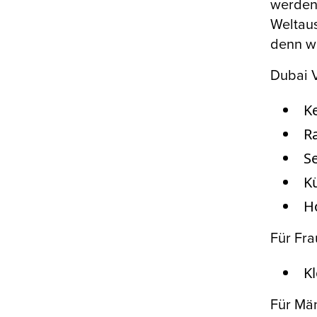
werden
Weltaus
denn wi
Dubai 
Ke
Ra
S
Kü
Ho
Für Fra
Kl
Für Mä