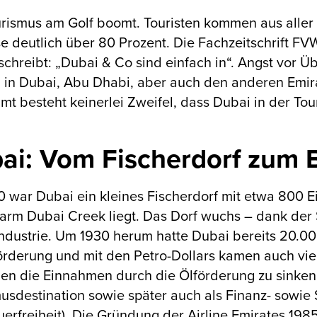
rismus am Golf boomt. Touristen kommen aus aller
se deutlich über 80 Prozent. Die Fachzeitschrift FV
 schreibt: „Dubai & Co sind einfach in“. Angst vor 
in Dubai, Abu Dhabi, aber auch den anderen Emirat
mt besteht keinerlei Zweifel, dass Dubai in der T
ai: Vom Fischerdorf zum
0 war Dubai ein kleines Fischerdorf mit etwa 800 E
rm Dubai Creek liegt. Das Dorf wuchs – dank der 
ndustrie. Um 1930 herum hatte Dubai bereits 20.0
örderung und mit den Petro-Dollars kamen auch vie
n die Einnahmen durch die Ölförderung zu sinken 
usdestination sowie später auch als Finanz- sowie
uerfreiheit). Die Gründung der Airline Emirates 198