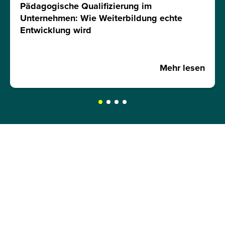
Pädagogische Qualifizierung im
Unternehmen: Wie Weiterbildung echte
Entwicklung wird
Mehr lesen
JETZT INFOMATERIAL
ANFORDERN!
Hole dir kostenlos und unverbindlich unser
Infomaterial und erfahre mehr über: